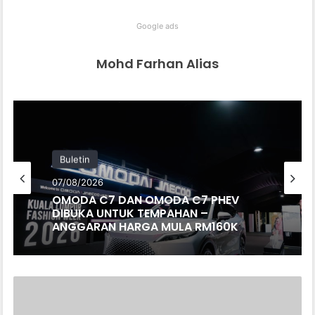
Google ads
Mohd Farhan Alias
Buletin
07/08/2026
OMODA C7 DAN OMODA C7 PHEV
DIBUKA UNTUK TEMPAHAN –
ANGGARAN HARGA MULA RM160K
IM6
DEBUT
DI