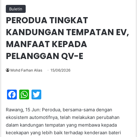
Buletin
PERODUA TINGKAT
KANDUNGAN TEMPATAN EV,
MANFAAT KEPADA
PELANGGAN QV-E
Mohd Farhan Alias
15/06/2026
F
W
T
a
h
w
Rawang, 15 Jun: Perodua, bersama-sama dengan
c
at
itt
ekosistem automotifnya, telah melakukan perubahan
e
s
er
dalam kandungan tempatan yang membawa kepada
b
A
kecekapan yang lebih baik terhadap kenderaan bateri