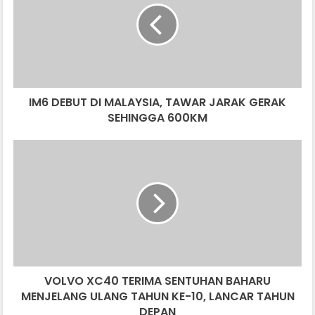
MALAYSIA,
TAWAR
JARAK
GERAK
SEHINGGA
600KM
IM6 DEBUT DI MALAYSIA, TAWAR JARAK GERAK
SEHINGGA 600KM
VOLVO
XC40
TERIMA
SENTUHAN
BAHARU
MENJELANG
ULANG
TAHUN
KE-
VOLVO XC40 TERIMA SENTUHAN BAHARU
10,
LANCAR
MENJELANG ULANG TAHUN KE-10, LANCAR TAHUN
TAHUN
DEPAN