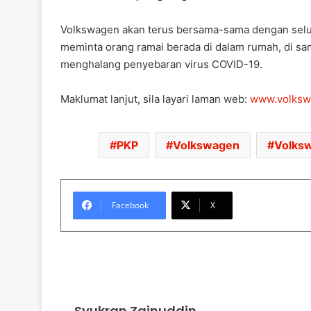
Volkswagen akan terus bersama-sama dengan selur
meminta orang ramai berada di dalam rumah, di 
menghalang penyebaran virus COVID-19.
Maklumat lanjut, sila layari laman web:
www.volksw
PKP
Volkswagen
Volksw
Facebook
X
Syukran Zainuddin