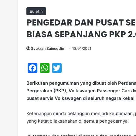
Buletin
PENGEDAR DAN PUSAT SER
BIASA SEPANJANG PKP 2.
Syukran Zainuddin
18/01/2021
F
W
T
a
h
w
Berikutan pengumuman yang dibuat oleh Perdana
c
at
itt
Pergerakan (PKP), Volkswagen Passenger Cars 
e
s
er
pusat servis Volkswagen di seluruh negara kekal 
b
A
Ketenangan minda pelanggan menjadi keutamaan, 
o
p
yang ketat dilaksanakan di semua pengedarnya.
o
p
k