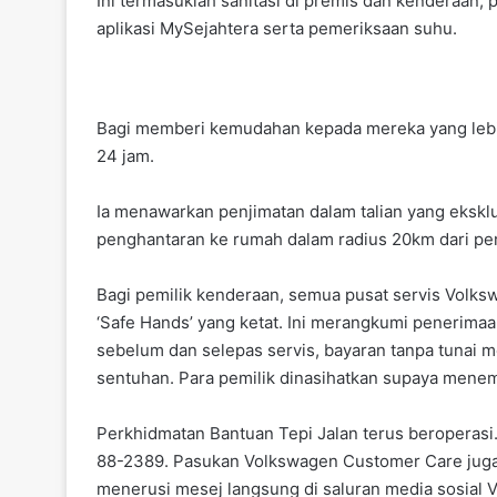
Ini termasuklah sanitasi di premis dan kenderaan,
aplikasi MySejahtera serta pemeriksaan suhu.
Bagi memberi kemudahan kepada mereka yang leb
24 jam.
Ia menawarkan penjimatan dalam talian yang ekskl
penghantaran ke rumah dalam radius 20km dari pe
Bagi pemilik kenderaan, semua pusat servis Volksw
‘Safe Hands’ yang ketat. Ini merangkumi penerimaan
sebelum dan selepas servis, bayaran tanpa tunai 
sentuhan. Para pemilik dinasihatkan supaya mene
Perkhidmatan Bantuan Tepi Jalan terus beroperasi.
88-2389. Pasukan Volkswagen Customer Care juga b
menerusi mesej langsung di saluran media sosial 