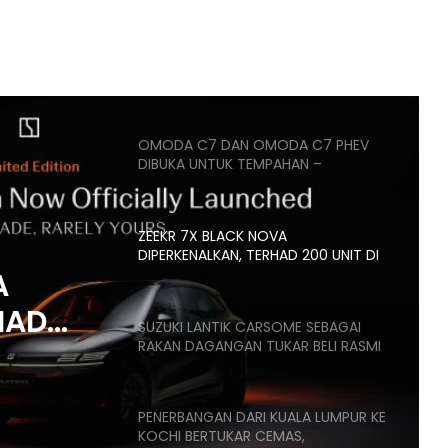
MULA RM399K
HYUNDAI STARGAZER X
DIPERTONTONKAN DI MALAYSIA
OMODA C7 DAN OMODA C7 PHEV
DIBUKA UNTUK TEMPAHAN –
ANGGARAN HARGA MULA RM160K
ZEEKR 7X BLACK NOVA
DIPERKENALKAN, TERHAD 200 UNIT DI
MALAYSIA, HARGA MULA RM235K
A
HAD
SUZUKI LANTIK CARSOME SEBAGAI
RAKAN DAGANGAN TUKAR BELI RASMI
,
K
PENERBANGAN DARI KUALA LUMPUR KE
KOCHI BERTUKAR CEMAS,