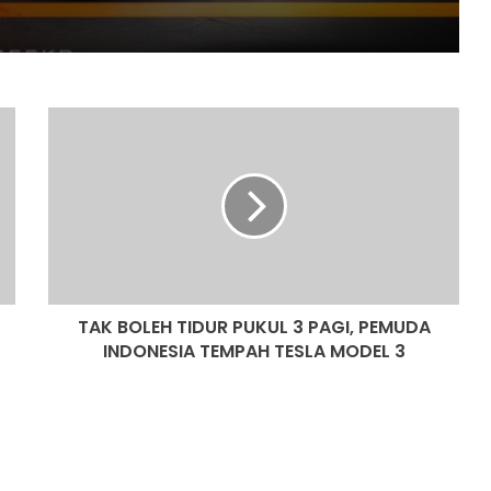
PENUMPANG CUBA BUKA PINTU
PESAWAT
HONDA UBAH STRATEGI, PILIH TATA
UNTUK PLATFORM GENERASI BAHARU
TAK
BOLEH
SANGGUP BELI MOTOSIKAL, ALAT
TIDUR
GANTI SELUDUP DEMI SERTAI RXZ
PUKUL
MEMBERS
3
PAGI,
PEMUDA
DONGFENG NISSAN DEDAH NX7
INDONESIA
BAHARU, SUV DENGAN TEKNOLOGI
TEMPAH
LIDAR
TAK BOLEH TIDUR PUKUL 3 PAGI, PEMUDA
TESLA
MODEL
INDONESIA TEMPAH TESLA MODEL 3
PASARAN EV CHINA MULA PERLAHAN,
3
JUALAN SUSUT 14 PERATUS
BMW IX3 50 XDRIVE M SPORT PRO
BAHARU TIBA DI MALAYSIA – HARGA