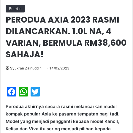
Buletin
PERODUA AXIA 2023 RASMI
DILANCARKAN. 1.0L NA, 4
VARIAN, BERMULA RM38,600
SAHAJA!
Syukran Zainuddin
14/02/2023
F
W
T
a
h
w
Perodua akhirnya secara rasmi melancarkan model
c
at
itt
kompak popular Axia ke pasaran tempatan pagi tadi.
e
s
er
Model yang menjadi pengganti kepada model Kancil,
b
A
Kelisa dan Viva itu sering menjadi pilihan kepada