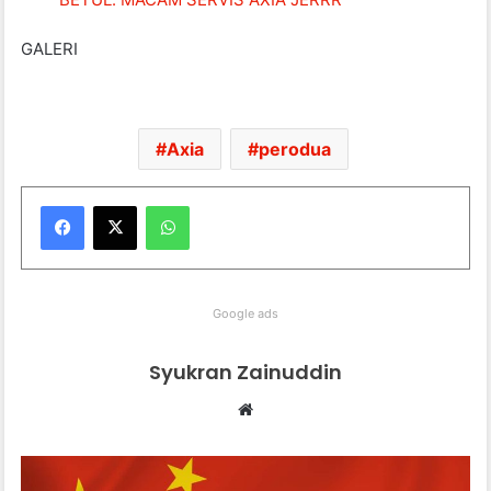
GALERI
Axia
perodua
WhatsApp
Google ads
Syukran Zainuddin
Website