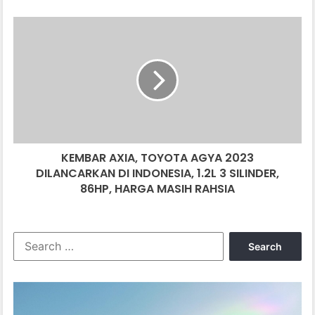
KEMBAR
AXIA,
TOYOTA
AGYA
2023
DILANCARKAN
DI
INDONESIA,
1.2L
KEMBAR AXIA, TOYOTA AGYA 2023
3
SILINDER,
DILANCARKAN DI INDONESIA, 1.2L 3 SILINDER,
86HP,
86HP, HARGA MASIH RAHSIA
HARGA
MASIH
RAHSIA
Search
for: