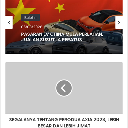
Buletin
06/08/2026
Buletin
BMW IX3 50 XDRIVE M SPORT PRO
BAHARU TIBA DI MALAYSIA – HARGA
06/08/2026
MULA RM399K
SEGALANYA
TENTANG
PASARAN EV CHINA MULA PERLAHAN,
PERODUA
JUALAN SUSUT 14 PERATUS
AXIA
2023,
LEBIH
BESAR
DAN
LEBIH
SEGALANYA TENTANG PERODUA AXIA 2023, LEBIH
JIMAT
BESAR DAN LEBIH JIMAT