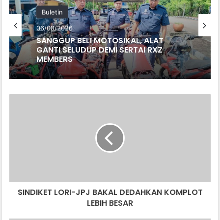
Buletin
06/08/2026
SANGGUP BELI MOTOSIKAL, ALAT
GANTI SELUDUP DEMI SERTAI RXZ
MEMBERS
SINDIKET
LORI-
JPJ
BAKAL
DEDAHKAN
KOMPLOT
LEBIH
BESAR
SINDIKET LORI-JPJ BAKAL DEDAHKAN KOMPLOT
LEBIH BESAR