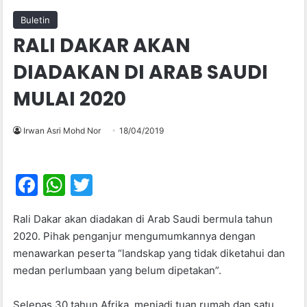
Buletin
RALI DAKAR AKAN
DIADAKAN DI ARAB SAUDI
MULAI 2020
Irwan Asri Mohd Nor
18/04/2019
F
W
T
a
h
w
Rali Dakar akan diadakan di Arab Saudi bermula tahun
c
at
itt
2020. Pihak penganjur mengumumkannya dengan
e
s
er
menawarkan peserta “landskap yang tidak diketahui dan
b
A
medan perlumbaan yang belum dipetakan”.
o
p
Selepas 30 tahun Afrika menjadi tuan rumah dan satu