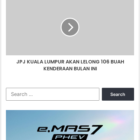
JPJ
KUALA
LUMPUR
AKAN
LELONG
106
BUAH
KENDERAAN
BULAN
JPJ KUALA LUMPUR AKAN LELONG 106 BUAH
INI
KENDERAAN BULAN INI
Search
for: