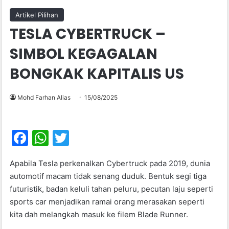
Artikel Pilihan
TESLA CYBERTRUCK –
SIMBOL KEGAGALAN
BONGKAK KAPITALIS US
Mohd Farhan Alias
15/08/2025
F
W
T
a
h
w
Apabila Tesla perkenalkan Cybertruck pada 2019, dunia
c
at
itt
automotif macam tidak senang duduk. Bentuk segi tiga
e
s
er
futuristik, badan keluli tahan peluru, pecutan laju seperti
b
A
sports car menjadikan ramai orang merasakan seperti
kita dah melangkah masuk ke filem Blade Runner.
o
p