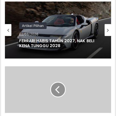
Artikel Pilihan
02/08/2026
FERRARI HABIS TAHUN 2027, NAK BELI
KENA TUNGGU 2028
MALAYSIA
POTONG
JUALAN
KERETA
INDONESIA,
TOYOTA
RESAH