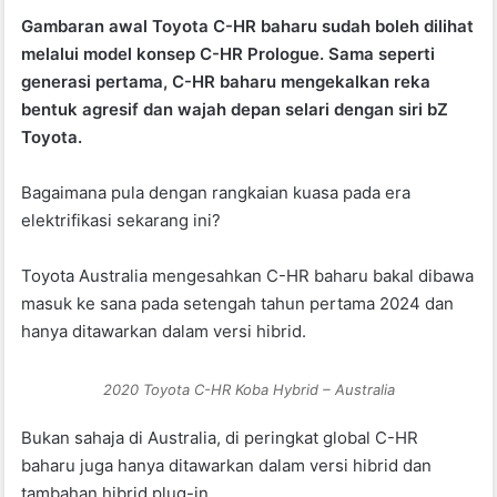
a
h
w
Gambaran awal Toyota C-HR baharu sudah boleh dilihat
c
at
itt
melalui model konsep C-HR Prologue. Sama seperti
e
s
er
generasi pertama, C-HR baharu mengekalkan reka
b
A
bentuk agresif dan wajah depan selari dengan siri bZ
Toyota.
o
p
o
p
Bagaimana pula dengan rangkaian kuasa pada era
k
elektrifikasi sekarang ini?
Toyota Australia mengesahkan C-HR baharu bakal dibawa
masuk ke sana pada setengah tahun pertama 2024 dan
hanya ditawarkan dalam versi hibrid.
2020 Toyota C-HR Koba Hybrid – Australia
Bukan sahaja di Australia, di peringkat global C-HR
baharu juga hanya ditawarkan dalam versi hibrid dan
tambahan hibrid plug-in.