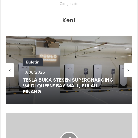
Google ads
Kent
Buletin
10/08/2026
TESLA BUKA STESEN SUPERCHARGING
V4 DI QUEENSBAY MALL, PULAU
PINANG
H
O
N
D