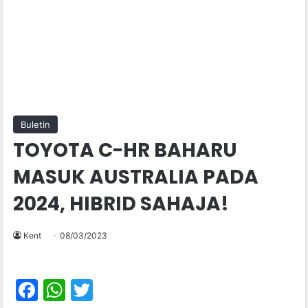
Buletin
TOYOTA C-HR BAHARU
MASUK AUSTRALIA PADA
2024, HIBRID SAHAJA!
Kent
08/03/2023
F
W
T