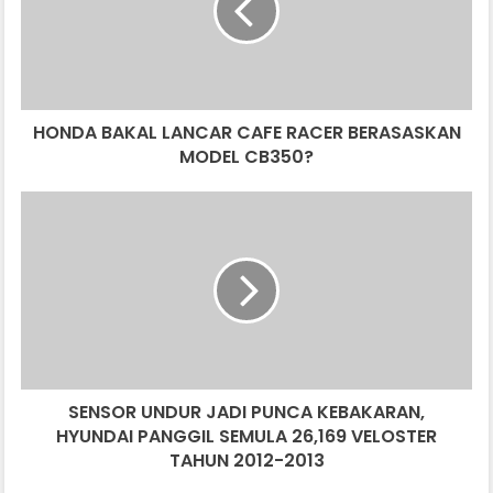
A
B
A
K
A
HONDA BAKAL LANCAR CAFE RACER BERASASKAN
L
MODEL CB350?
L
A
N
S
C
E
A
N
R
S
C
O
A
R
F
U
E
N
R
D
A
SENSOR UNDUR JADI PUNCA KEBAKARAN,
U
C
HYUNDAI PANGGIL SEMULA 26,169 VELOSTER
R
E
J
TAHUN 2012-2013
R
A