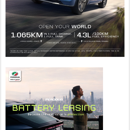
D
A
I
P
A
N
G
G
I
L
S
E
M
U
L
A
2
6
,
1
6
9