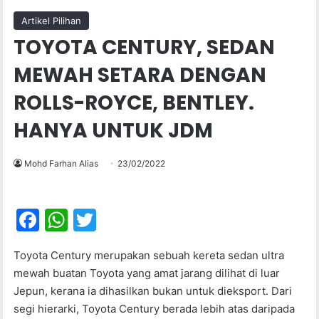
Artikel Pilihan
TOYOTA CENTURY, SEDAN
MEWAH SETARA DENGAN
ROLLS-ROYCE, BENTLEY.
HANYA UNTUK JDM
Mohd Farhan Alias
23/02/2022
F
W
T
a
h
w
Toyota Century merupakan sebuah kereta sedan ultra
c
at
itt
mewah buatan Toyota yang amat jarang dilihat di luar
e
s
er
Jepun, kerana ia dihasilkan bukan untuk dieksport. Dari
b
A
segi hierarki, Toyota Century berada lebih atas daripada