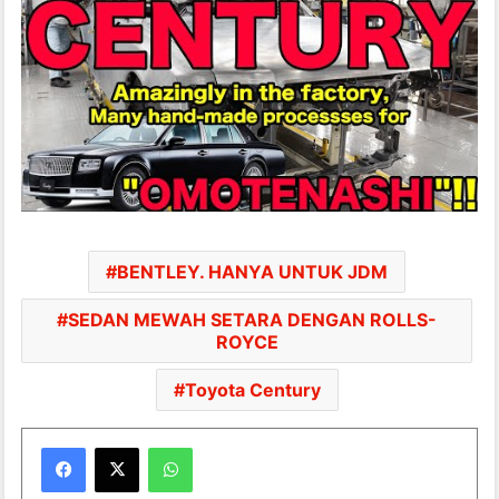
BENTLEY. HANYA UNTUK JDM
SEDAN MEWAH SETARA DENGAN ROLLS-
ROYCE
Toyota Century
WhatsApp