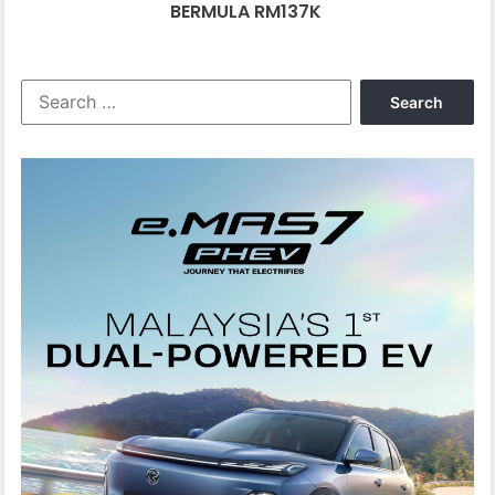
AT,
BERMULA RM137K
BERMULA
RM137K
Search
for: