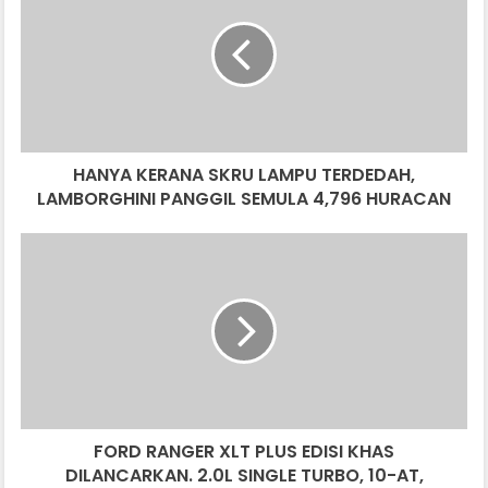
SKRU
LAMPU
TERDEDAH,
LAMBORGHINI
PANGGIL
SEMULA
4,796
HANYA KERANA SKRU LAMPU TERDEDAH,
HURACAN
LAMBORGHINI PANGGIL SEMULA 4,796 HURACAN
FORD
RANGER
XLT
PLUS
EDISI
KHAS
DILANCARKAN.
2.0L
SINGLE
FORD RANGER XLT PLUS EDISI KHAS
TURBO,
10-
DILANCARKAN. 2.0L SINGLE TURBO, 10-AT,