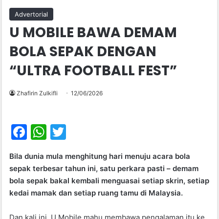
Advertorial
U MOBILE BAWA DEMAM
BOLA SEPAK DENGAN
“ULTRA FOOTBALL FEST”
Zhafirin Zulkifli
12/06/2026
F
W
T
a
h
w
Bila dunia mula menghitung hari menuju acara bola
c
at
itt
sepak terbesar tahun ini, satu perkara pasti – demam
e
s
er
bola sepak bakal kembali menguasai setiap skrin, setiap
b
A
kedai mamak dan setiap ruang tamu di Malaysia.
o
p
Dan kali ini, U Mobile mahu membawa pengalaman itu ke