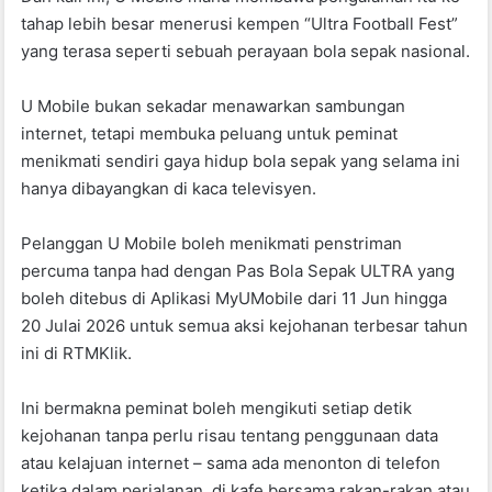
o
p
tahap lebih besar menerusi kempen “Ultra Football Fest”
k
yang terasa seperti sebuah perayaan bola sepak nasional.
U Mobile bukan sekadar menawarkan sambungan
internet, tetapi membuka peluang untuk peminat
menikmati sendiri gaya hidup bola sepak yang selama ini
hanya dibayangkan di kaca televisyen.
Pelanggan U Mobile boleh menikmati penstriman
percuma tanpa had dengan Pas Bola Sepak ULTRA yang
boleh ditebus di Aplikasi MyUMobile dari 11 Jun hingga
20 Julai 2026 untuk semua aksi kejohanan terbesar tahun
ini di RTMKlik.
Ini bermakna peminat boleh mengikuti setiap detik
kejohanan tanpa perlu risau tentang penggunaan data
atau kelajuan internet – sama ada menonton di telefon
ketika dalam perjalanan, di kafe bersama rakan-rakan atau