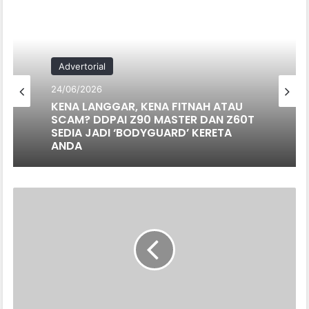
Advertorial
24/06/2026
KENA LANGGAR, KENA FITNAH ATAU
SCAM? DDPAI Z90 MASTER DAN Z60T
SEDIA JADI ‘BODYGUARD’ KERETA
ANDA
VOLVO
TAK
NAK
TUNGGU,
TERUS
GASAK
EV