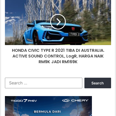
HONDA
CIVIC
TYPE
R
2021
TIBA
DI
AUSTRALIA.
ACTIVE
HONDA CIVIC TYPE R 2021 TIBA DI AUSTRALIA.
SOUND
CONTROL,
ACTIVE SOUND CONTROL, LogR, HARGA NAIK
LogR,
RM9K JADI RM169K
HARGA
NAIK
RM9K
Search
JADI
for:
RM169K