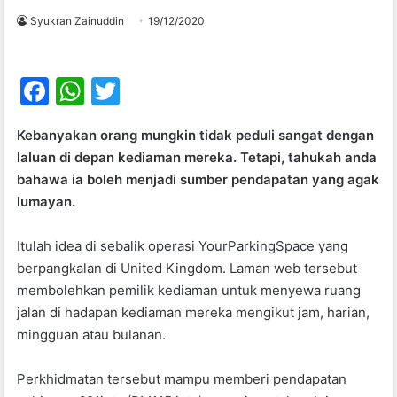
Syukran Zainuddin
19/12/2020
F
W
T
a
h
w
Kebanyakan orang mungkin tidak peduli sangat dengan
c
at
itt
laluan di depan kediaman mereka. Tetapi, tahukah anda
e
s
er
bahawa ia boleh menjadi sumber pendapatan yang agak
b
A
lumayan.
o
p
Itulah idea di sebalik operasi YourParkingSpace yang
o
p
berpangkalan di United Kingdom. Laman web tersebut
k
membolehkan pemilik kediaman untuk menyewa ruang
jalan di hadapan kediaman mereka mengikut jam, harian,
mingguan atau bulanan.
Perkhidmatan tersebut mampu memberi pendapatan