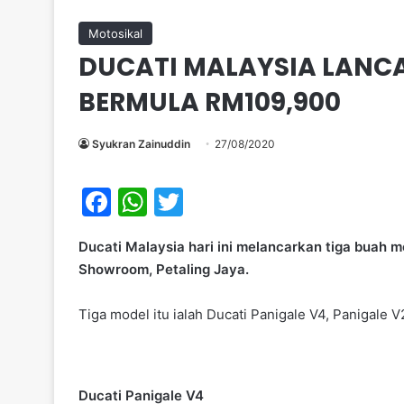
Motosikal
DUCATI MALAYSIA LANCA
BERMULA RM109,900
Syukran Zainuddin
27/08/2020
F
W
T
a
h
w
Ducati Malaysia hari ini melancarkan tiga buah 
c
at
itt
Showroom, Petaling Jaya.
e
s
er
b
A
Tiga model itu ialah Ducati Panigale V4, Panigale
o
p
o
p
k
Ducati Panigale V4