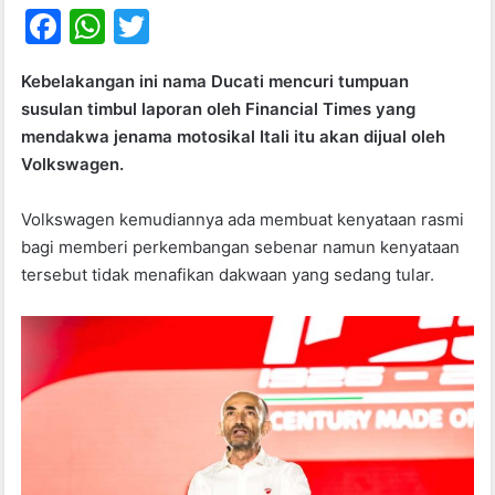
F
W
T
a
h
w
Kebelakangan ini nama Ducati mencuri tumpuan
c
at
itt
susulan timbul laporan oleh Financial Times yang
e
s
er
mendakwa jenama motosikal Itali itu akan dijual oleh
b
A
Volkswagen.
o
p
Volkswagen kemudiannya ada membuat kenyataan rasmi
o
p
bagi memberi perkembangan sebenar namun kenyataan
k
tersebut tidak menafikan dakwaan yang sedang tular.