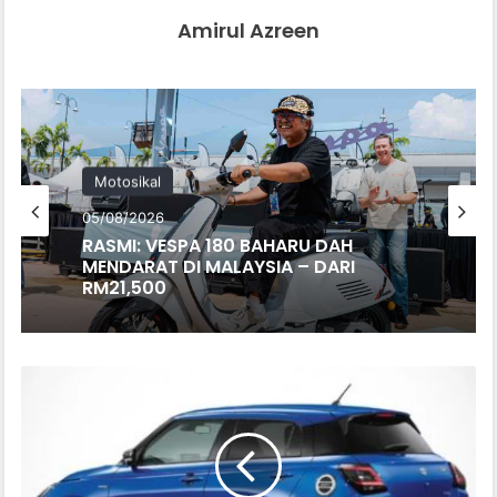
Amirul Azreen
Motosikal
05/08/2026
RASMI: VESPA 180 BAHARU DAH
MENDARAT DI MALAYSIA – DARI
RM21,500
SUZUKI
SWIFT
SPORT
BAHARU
BAKAL
KEMBALI