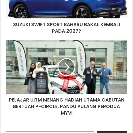
PADA
2027?
SUZUKI SWIFT SPORT BAHARU BAKAL KEMBALI
PADA 2027?
PELAJAR
UiTM
MENANG
HADIAH
UTAMA
CABUTAN
BERTUAH
P-
CIRCLE,
PELAJAR UiTM MENANG HADIAH UTAMA CABUTAN
PANDU
PULANG
BERTUAH P-CIRCLE, PANDU PULANG PERODUA
PERODUA
MYVI
MYVI