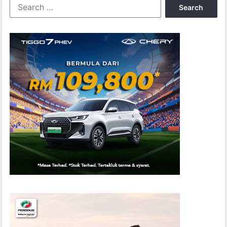
Search
for: