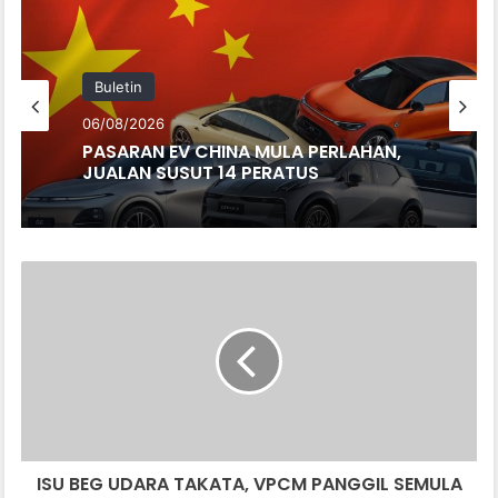
Buletin
06/08/2026
PASARAN EV CHINA MULA PERLAHAN,
JUALAN SUSUT 14 PERATUS
ISU
BEG
UDARA
TAKATA,
VPCM
PANGGIL
SEMULA
6,671
UNIT
ISU BEG UDARA TAKATA, VPCM PANGGIL SEMULA