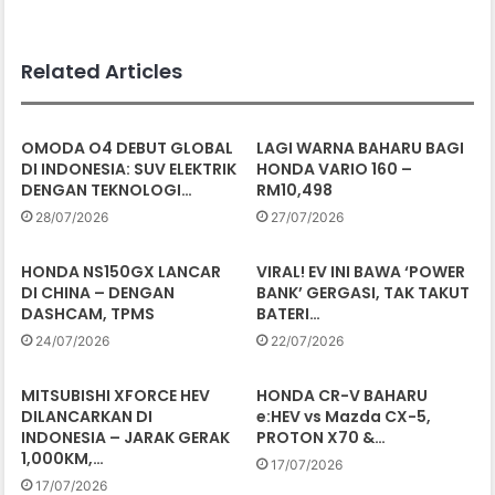
Related Articles
OMODA O4 DEBUT GLOBAL
LAGI WARNA BAHARU BAGI
DI INDONESIA: SUV ELEKTRIK
HONDA VARIO 160 –
DENGAN TEKNOLOGI…
RM10,498
28/07/2026
27/07/2026
HONDA NS150GX LANCAR
VIRAL! EV INI BAWA ‘POWER
DI CHINA – DENGAN
BANK’ GERGASI, TAK TAKUT
DASHCAM, TPMS
BATERI…
24/07/2026
22/07/2026
MITSUBISHI XFORCE HEV
HONDA CR-V BAHARU
DILANCARKAN DI
e:HEV vs Mazda CX-5,
INDONESIA – JARAK GERAK
PROTON X70 &…
1,000KM,…
17/07/2026
17/07/2026