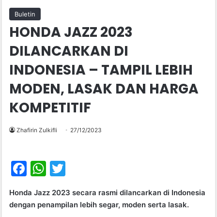
Buletin
HONDA JAZZ 2023
DILANCARKAN DI
INDONESIA – TAMPIL LEBIH
MODEN, LASAK DAN HARGA
KOMPETITIF
Zhafirin Zulkifli
27/12/2023
F
W
T
a
h
w
Honda Jazz 2023 secara rasmi dilancarkan di Indonesia
c
at
itt
dengan penampilan lebih segar, moden serta lasak.
e
s
er