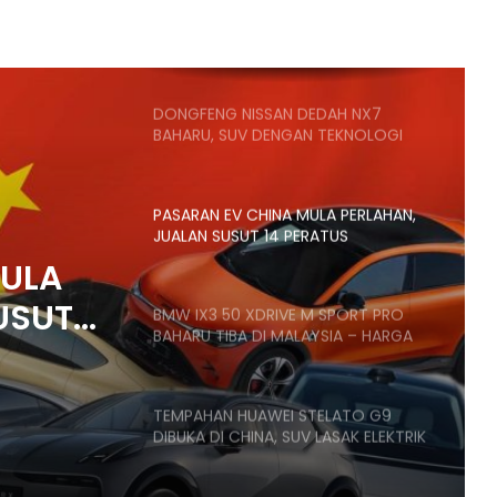
SANGGUP BELI MOTOSIKAL, ALAT
GANTI SELUDUP DEMI SERTAI RXZ
MEMBERS
DONGFENG NISSAN DEDAH NX7
BAHARU, SUV DENGAN TEKNOLOGI
LIDAR
PASARAN EV CHINA MULA PERLAHAN,
JUALAN SUSUT 14 PERATUS
MULA
USUT
BMW IX3 50 XDRIVE M SPORT PRO
BAHARU TIBA DI MALAYSIA – HARGA
MULA RM399K
TEMPAHAN HUAWEI STELATO G9
DIBUKA DI CHINA, SUV LASAK ELEKTRIK
DENGAN KUASA 586HP, HARGA MULA
RM266K