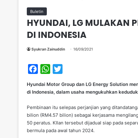
Buletin
HYUNDAI, LG MULAKAN P
DI INDONESIA
Syukran Zainuddin
16/09/2021
F
W
T
a
h
w
Hyundai Motor Group dan LG Energy Solution mem
c
at
itt
di Indonesia, dalam usaha mengukuhkan keduduk
e
s
er
b
A
Pembinaan itu selepas perjanjian yang ditandatang
bilion (RM4.57 bilion) sebagai kerjasama mengilan
o
p
50 peratus. KIlan tersebut dijadual siap pada se
o
p
bermula pada awal tahun 2024.
k