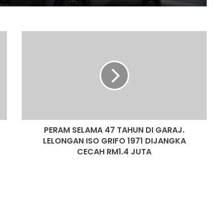
NISSAN FAIRLADY Z DILANCAR DI
INDONESIA!
PERAM
SELAMA
DJI LANCAR MIC MINI 2S UNTUK
47
PASARAN MALAYSIA – HARGA MULA
TAHUN
RM419
DI
GARAJ.
NISSAN KICKS e-POWER DISERAHKAN
LELONGAN
KEPADA PDRM UNTUK PENILAIAN
ISO
OPERASI
GRIFO
PERAM SELAMA 47 TAHUN DI GARAJ.
1971
DIJANGKA
LELONGAN ISO GRIFO 1971 DIJANGKA
JUALAN MENINGKAT, EV UBAH
CECAH
CECAH RM1.4 JUTA
LANDSKAP PASARAN AUTOMOTIF
RM1.4
ASEAN
JUTA
AUDI A2 E-TRON KEMBALI, DIKATAKAN
EV PALING CEKAP DALAM SEJARAH
AUDI