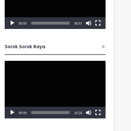
00:00
06:57
Sorok Sorok Raya
Video
Player
00:00
10:20