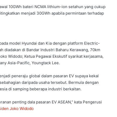
awal 10GWh bateri NCMA lithium-ion setahun yang cukup
 ditingkatkan menjadi 30GWh apabila permintaan terhadap
n pada model Hyundai dan Kia dengan platform Electric-
nah diadakan di Bandar Industri Baharu Kerawang, 70km
 Joko Widodo; Ketua Pegawai Ekskutif syarikat kerjasama,
y Asia-Pacific, Youngtack Lee.
njadi peneraju global dalam pasaran EV supaya kekal
 sebahagian daripada usaha tersebut. Bermula dengan
nesia di samping beberapa industri berkaitan.
anan penting dala pasaran EV ASEAN,” kata Pengerusi
siden Joko Widodo