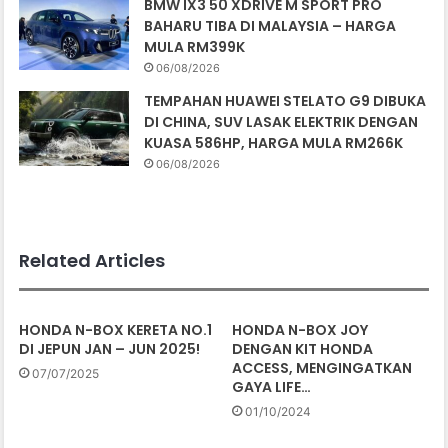
BMW IX3 50 XDRIVE M SPORT PRO
BAHARU TIBA DI MALAYSIA – HARGA
MULA RM399K
06/08/2026
TEMPAHAN HUAWEI STELATO G9 DIBUKA
DI CHINA, SUV LASAK ELEKTRIK DENGAN
KUASA 586HP, HARGA MULA RM266K
06/08/2026
Related Articles
HONDA N-BOX KERETA NO.1
HONDA N-BOX JOY
DI JEPUN JAN – JUN 2025!
DENGAN KIT HONDA
ACCESS, MENGINGATKAN
07/07/2025
GAYA LIFE…
01/10/2024