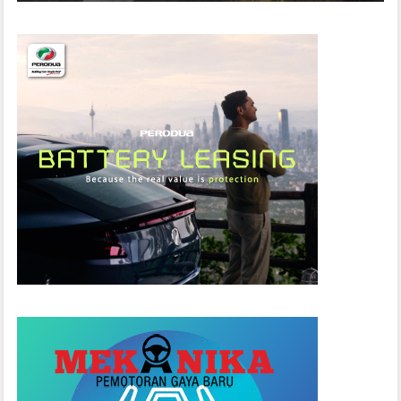
T
E
S
L
A
M
A
S
U
K
M
A
H
K
A
M
A
H