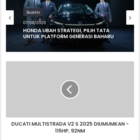
Buletin
07/08/2026
HONDA UBAH STRATEGI, PILIH TATA
UNTUK PLATFORM GENERASI BAHARU
D
U
C
A
T
I
M
U
L
DUCATI MULTISTRADA V2 S 2025 DIUMUMKAN -
T
115HP, 92NM
I
S