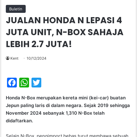
Buletin
JUALAN HONDA N LEPASI 4
JUTA UNIT, N-BOX SAHAJA
LEBIH 2.7 JUTA!
Kent
10/12/2024
F
W
T
a
h
w
Honda N-Box merupakan kereta mini (kei-car) buatan
c
at
itt
Jepun paling laris di dalam negara. Sejak 2019 sehingga
e
s
er
November 2024 sebanyak 1,310 N-Box telah
b
A
didaftarkan.
o
p
Selain N-Box, pengimport bebas turut membawa sebuah