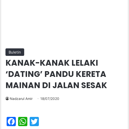
Buletin
KANAK-KANAK LELAKI
‘DATING’ PANDU KERETA
MAINAN DI JALAN SESAK
Nadzarul Amir
18/07/2020
F
W
T