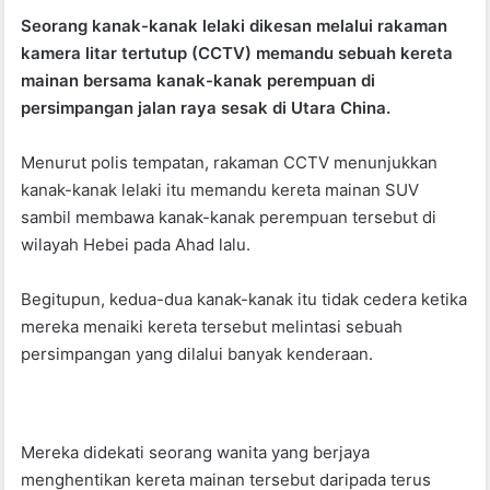
a
h
w
Seorang kanak-kanak lelaki dikesan melalui rakaman
c
at
itt
kamera litar tertutup (CCTV) memandu sebuah kereta
e
s
er
mainan bersama kanak-kanak perempuan di
b
A
persimpangan jalan raya sesak di Utara China.
o
p
Menurut polis tempatan, rakaman CCTV menunjukkan
o
p
kanak-kanak lelaki itu memandu kereta mainan SUV
k
sambil membawa kanak-kanak perempuan tersebut di
wilayah Hebei pada Ahad lalu.
Begitupun, kedua-dua kanak-kanak itu tidak cedera ketika
mereka menaiki kereta tersebut melintasi sebuah
persimpangan yang dilalui banyak kenderaan.
Mereka didekati seorang wanita yang berjaya
menghentikan kereta mainan tersebut daripada terus