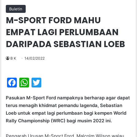
Buletin
M-SPORT FORD MAHU
EMPAT LAGI PERLUMBAAN
DARIPADA SEBASTIAN LOEB
B K
14/02/2022
F
W
T
a
h
w
Pasukan M-Sport Ford nampaknya berharap agar dapat
c
at
itt
terus menagih khidmat pemandu lagenda, Sebastian
e
s
er
Loeb untuk empat lagi perlumbaan bagi kempen World
b
A
Rally Championship (WRC) bagi musim 2022 ini.
o
p
Pengarah Urusan M-Sport Ford, Malcolm Wilson walau