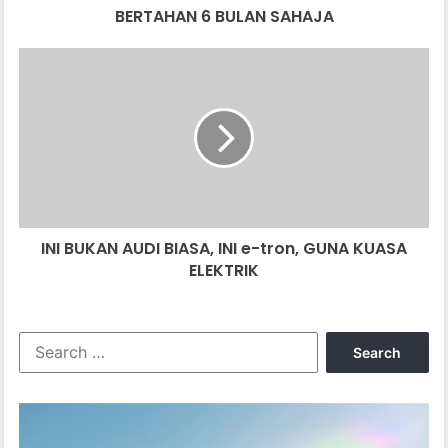
BERTAHAN 6 BULAN SAHAJA
INI
BUKAN
AUDI
BIASA,
INI
e-
tron,
GUNA
KUASA
INI BUKAN AUDI BIASA, INI e-tron, GUNA KUASA
ELEKTRIK
ELEKTRIK
Search
for: