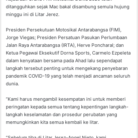
o
p
ditangguhkan sejak Mac bakal disambung semula hujung
k
minggu ini di Litar Jerez.
Presiden Persekutuan Motosikal Antarabangsa (FIM),
Jorge Viegas; Presiden Persatuan Pasukan Perlumbaan
Jalan Raya Antarabangsa (IRTA), Herve Poncharal; dan
Ketua Pegawai Eksekutif Dorna Sports, Carmelo Ezpeleta
dalam kenyataan bersama pada Ahad lalu sependapat
langkah tersebut penting untuk mengekang penyebaran
pandemik COVID-19 yang telah menjadi ancaman seluruh
dunia.
“Kami harus mengambil kesempatan ini untuk memberi
peringatan kepada semua tentang kepentingan langkah-
langkah keselamatan dan prosedur perubatan yang
memungkinkan kita semua kembali ke litar.
“Sebelum tiba di Litar Jerez-Angel Nieto, kami