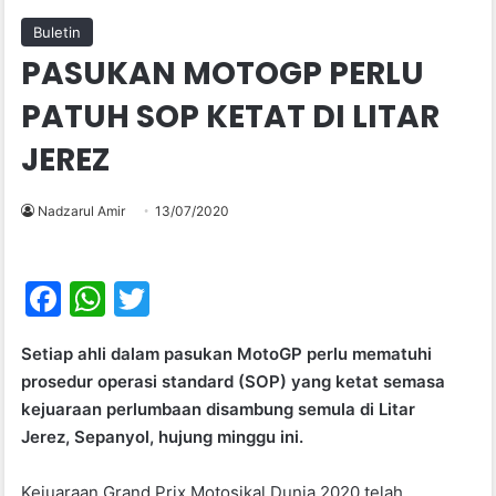
Buletin
PASUKAN MOTOGP PERLU
PATUH SOP KETAT DI LITAR
JEREZ
Nadzarul Amir
13/07/2020
F
W
T
a
h
w
Setiap ahli dalam pasukan MotoGP perlu mematuhi
c
at
itt
prosedur operasi standard (SOP) yang ketat semasa
e
s
er
kejuaraan perlumbaan disambung semula di Litar
b
A
Jerez, Sepanyol, hujung minggu ini.
o
p
Kejuaraan Grand Prix Motosikal Dunia 2020 telah