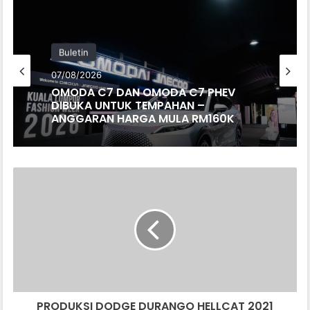
Buletin
07/08/2026
OMODA C7 DAN OMODA C7 PHEV
DIBUKA UNTUK TEMPAHAN –
ANGGARAN HARGA MULA RM160K
PRODUKSI
DODGE
DURANGO
HELLCAT
2021
BERTAHAN
6
BULAN
SAHAJA
PRODUKSI DODGE DURANGO HELLCAT 2021