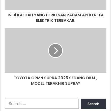
KERETA
ELEKTRIK
INI 4 KAEDAH YANG BERKESAN PADAM API KERETA
TERBAKAR.
ELEKTRIK TERBAKAR.
TOYOTA
GRMN
SUPRA
2025
SEDANG
DIUJI,
MODEL
TERAKHIR
SUPRA?
TOYOTA GRMN SUPRA 2025 SEDANG DIUJI,
MODEL TERAKHIR SUPRA?
Search
for: