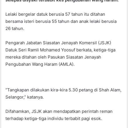
b
A
Lelaki bergelar datuk berusia 57 tahun itu ditahan
o
p
bersama isteri berusia 55 tahun dan anak lelaki berusia
o
p
26 tahun.
k
Pengarah Jabatan Siasatan Jenayah Komersil (JSJK)
Datuk Seri Ramli Mohamed Yoosuf berkata, ketiga-tiga
mereka ditahan oleh Pasukan Siasatan Jenayah
Pengubahan Wang Haram (AMLA).
“Tangkapan dilakukan kira-kira 5.30 petang di Shah Alam,
Selangor,” katanya.
Difahamkan, JSJK akan mendapatkan perintah reman
terhadap ketiga-tiga individu terbabit pagi esok.