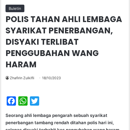
Buletin
POLIS TAHAN AHLI LEMBAGA
SYARIKAT PENERBANGAN,
DISYAKI TERLIBAT
PENGGUBAHAN WANG
HARAM
Zhafirin Zulkifli
18/10/2023
F
W
T
a
h
w
Seorang ahli lembaga pengarah sebuah syarikat
c
at
itt
penerbangan tambang rendah ditahan polis hari ini,
e
s
er
selepas disyaki terbabit kes pengubahan wang haram.