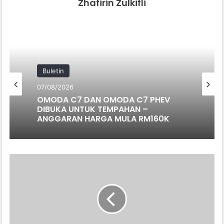
Zhafirin Zulkifli
Buletin
07/08/2026
OMODA C7 DAN OMODA C7 PHEV
DIBUKA UNTUK TEMPAHAN –
ANGGARAN HARGA MULA RM160K
INI
4
KAEDAH
YANG
BERKESAN
PADAM
API