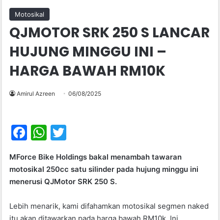
Motosikal
QJMOTOR SRK 250 S LANCAR
HUJUNG MINGGU INI –
HARGA BAWAH RM10K
Amirul Azreen
06/08/2025
F
W
T
a
h
w
MForce Bike Holdings bakal menambah tawaran
c
at
itt
motosikal 250cc satu silinder pada hujung minggu ini
e
s
er
menerusi QJMotor SRK 250 S.
b
A
Lebih menarik, kami difahamkan motosikal segmen naked
o
p
itu akan ditawarkan pada harga bawah RM10k. Ini