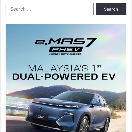
Search
for: