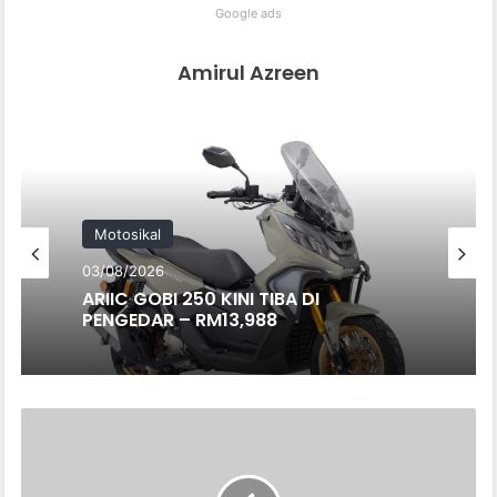
Google ads
Amirul Azreen
Motosikal
03/08/2026
ARIIC GOBI 250 KINI TIBA DI
PENGEDAR – RM13,988
TRAPO
MALAYSIA
LANCAR
KARPET