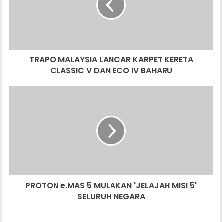
KERETA
CLASSIC
V
DAN
ECO
TRAPO MALAYSIA LANCAR KARPET KERETA
IV
BAHARU
CLASSIC V DAN ECO IV BAHARU
PROTON
e.MAS
5
MULAKAN
'JELAJAH
MISI
5'
SELURUH
NEGARA
PROTON e.MAS 5 MULAKAN 'JELAJAH MISI 5'
SELURUH NEGARA