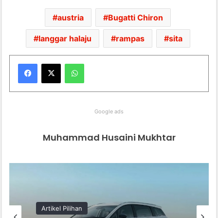
austria
Bugatti Chiron
langgar halaju
rampas
sita
WhatsApp
Google ads
Muhammad Husaini Mukhtar
Artikel Pilihan