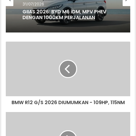
31/07/2026
GIIAS 2026: BYD M6 iDM, MPV PHEV
DENGAN 1000KM PERJALANAN
BMW
R12
G/S
2026
DIUMUMKAN
-
109HP,
115NM
BMW R12 G/S 2026 DIUMUMKAN - 109HP, 115NM
SIMULASI
LUMBA
AMR-
C01-