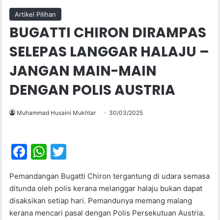
Artikel Pilihan
BUGATTI CHIRON DIRAMPAS
SELEPAS LANGGAR HALAJU –
JANGAN MAIN-MAIN
DENGAN POLIS AUSTRIA
Muhammad Husaini Mukhtar
30/03/2025
F
W
T
a
h
w
Pemandangan Bugatti Chiron tergantung di udara semasa
c
at
itt
ditunda oleh polis kerana melanggar halaju bukan dapat
e
s
er
disaksikan setiap hari. Pemandunya memang malang
b
A
kerana mencari pasal dengan Polis Persekutuan Austria.