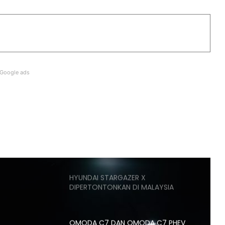
GANTI SELUDUP DEMI SERTAI RXZ
MEMBERS
DONGFENG NISSAN DEDAH NX7
BAHARU, SUV DENGAN TEKNOLOGI
LIDAR
Google ads
PASARAN EV CHINA MULA PERLAHAN,
JUALAN SUSUT 14 PERATUS
AUTODEUTSCH PETRONAS AUTO
EXPERT KUALA LUMPUR RASMI
DENGAN 11 SERVIS BAY
HYUNDAI STARGAZER X
DIPERTONTONKAN DI MALAYSIA
OMODA C7 DAN OMODA C7 PHEV