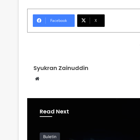
Facebook
X
Syukran Zainuddin
Website
Read Next
Buletin