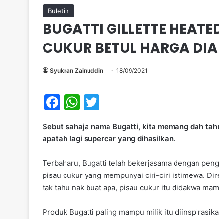
Buletin
BUGATTI GILLETTE HEATED
CUKUR BETUL HARGA DIA
Syukran Zainuddin
18/09/2021
F
W
T
a
h
w
Sebut sahaja nama Bugatti, kita memang dah tahu
c
at
itt
apatah lagi supercar yang dihasilkan.
e
s
er
b
A
Terbaharu, Bugatti telah bekerjasama dengan penge
pisau cukur yang mempunyai ciri-ciri istimewa. Di
o
p
tak tahu nak buat apa, pisau cukur itu didakwa m
o
p
k
Produk Bugatti paling mampu milik itu diinspirasik