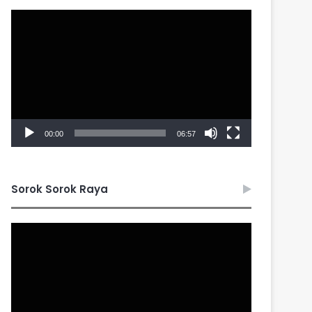
Video
Player
00:00
06:57
Sorok Sorok Raya
Video
Player