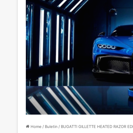
Home
/
Buletin
/
BUGATTI GILLETTE HEATED RAZOR ED