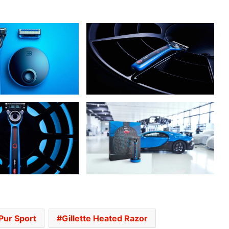
PENERBANGAN DARI KUALA LUMPUR KE
KOCHI BERTUKAR CEMAS,
PENUMPANG CUBA BUKA PINTU
PESAWAT
HONDA UBAH STRATEGI, PILIH TATA
UNTUK PLATFORM GENERASI BAHARU
Pur Sport
Gillette Heated Razor
SANGGUP BELI MOTOSIKAL, ALAT