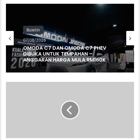
Buletin
07/08/2026
OMODA C7 DAN OMODA C7 PHEV
DIBUKA UNTUK TEMPAHAN –
ANGGARAN HARGA MULA RM160K
PENGGUNA
MENYESAL
BELI
CYBERTRUCK?
NILAI
JATUH
TERUK,
TESLA
DIBOIKOT!