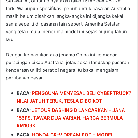
Setakat ini, output dinyatakan ialah 161hp dan 450Nm
tork. Walaupun spesifikasi penuh untuk pasaran Australia
masih belum disahkan, angka-angka ini dijangka kekal
sama seperti di pasaran lain seperti Amerika Selatan,
yang telah mula menerima model ini sejak hujung tahun
lalu.
Dengan kemasukan dua jenama China ini ke medan
persaingan pikap Australia, jelas sekali landskap pasaran
kenderaan utiliti berat di negara itu bakal mengalami
perubahan besar.
BACA:
PENGGUNA MENYESAL BELI CYBERTRUCK?
NILAI JATUH TERUK, TESLA DIBOIKOT!
BACA:
JETOUR DASHING DILANCARKAN – JANA
156PS, TAWAR DUA VARIAN, HARGA BERMULA
RM109K
BACA:
HONDA CR-V DREAM POD – MODEL