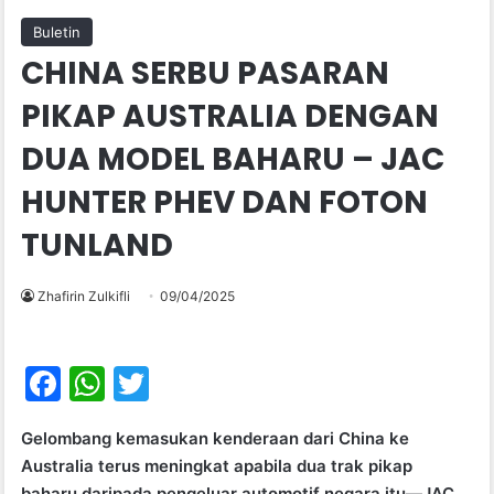
Buletin
CHINA SERBU PASARAN
PIKAP AUSTRALIA DENGAN
DUA MODEL BAHARU – JAC
HUNTER PHEV DAN FOTON
TUNLAND
Zhafirin Zulkifli
09/04/2025
F
W
T
a
h
w
Gelombang kemasukan kenderaan dari China ke
c
at
itt
Australia terus meningkat apabila dua trak pikap
e
s
er
baharu daripada pengeluar automotif negara itu—JAC