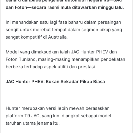
b
A
dan Foton—secara rasmi mula ditawarkan minggu lalu.
o
p
Ini menandakan satu lagi fasa baharu dalam persaingan
o
p
sengit untuk merebut tempat dalam segmen pikap yang
k
sangat kompetitif di Australia.
Model yang dimaksudkan ialah JAC Hunter PHEV dan
Foton Tunland, masing-masing menampilkan pendekatan
berbeza terhadap aspek utiliti dan prestasi.
JAC Hunter PHEV: Bukan Sekadar Pikap Biasa
Hunter merupakan versi lebih mewah berasaskan
platform T9 JAC, yang kini diangkat sebagai model
taruhan utama jenama itu.