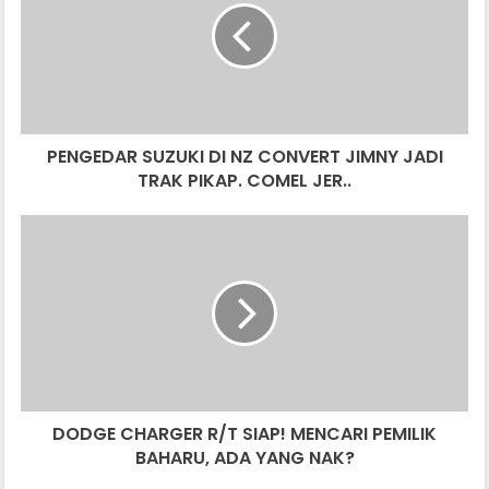
NZ
CONVERT
JIMNY
JADI
TRAK
PIKAP.
PENGEDAR SUZUKI DI NZ CONVERT JIMNY JADI
COMEL
JER..
TRAK PIKAP. COMEL JER..
DODGE
CHARGER
R/T
SIAP!
MENCARI
PEMILIK
BAHARU,
ADA
YANG
DODGE CHARGER R/T SIAP! MENCARI PEMILIK
NAK?
BAHARU, ADA YANG NAK?