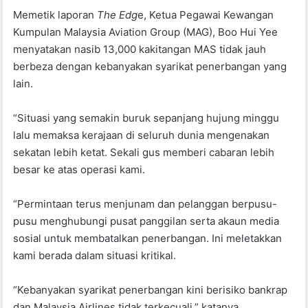
o
p
Memetik laporan
The Edg
e, Ketua Pegawai Kewangan
k
Kumpulan Malaysia Aviation Group (MAG), Boo Hui Yee
menyatakan nasib 13,000 kakitangan MAS tidak jauh
berbeza dengan kebanyakan syarikat penerbangan yang
lain.
“Situasi yang semakin buruk sepanjang hujung minggu
lalu memaksa kerajaan di seluruh dunia mengenakan
sekatan lebih ketat. Sekali gus memberi cabaran lebih
besar ke atas operasi kami.
“Permintaan terus menjunam dan pelanggan berpusu-
pusu menghubungi pusat panggilan serta akaun media
sosial untuk membatalkan penerbangan. Ini meletakkan
kami berada dalam situasi kritikal.
“Kebanyakan syarikat penerbangan kini berisiko bankrap
dan Malaysia Airlines tidak terkecuali,” katanya.