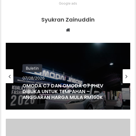
Google ads
Syukran Zainuddin
Website
Buletin
07/08/2026
OMODA C7 DAN OMODA C7 PHEV
DIBUKA UNTUK TEMPAHAN –
ANGGARAN HARGA MULA RM160K
PENGEDAR
SUZUKI
DI