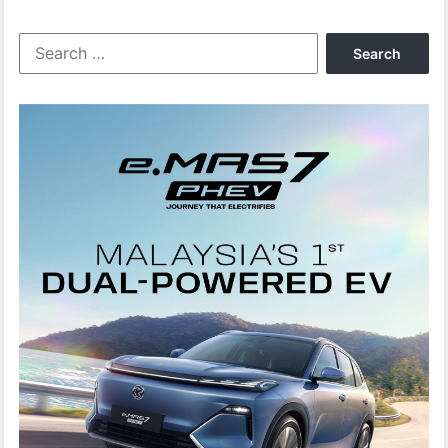
Search
for: