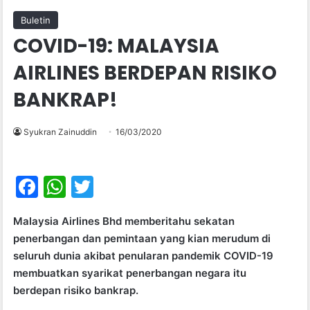
Buletin
COVID-19: MALAYSIA
AIRLINES BERDEPAN RISIKO
BANKRAP!
Syukran Zainuddin
16/03/2020
F
W
T
a
h
w
Malaysia Airlines Bhd memberitahu sekatan
c
at
itt
penerbangan dan pemintaan yang kian merudum di
e
s
er
seluruh dunia akibat penularan pandemik COVID-19
b
A
membuatkan syarikat penerbangan negara itu
berdepan risiko bankrap.
o
p