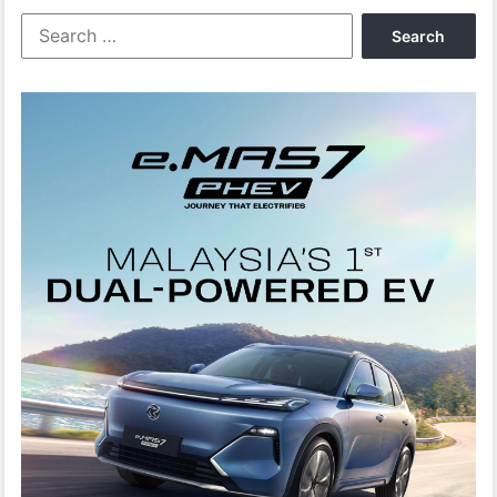
Search
for: