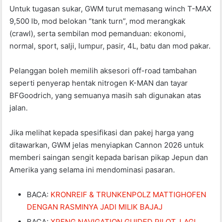
Untuk tugasan sukar, GWM turut memasang winch T-MAX
9,500 lb, mod belokan “tank turn”, mod merangkak
(crawl), serta sembilan mod pemanduan: ekonomi,
normal, sport, salji, lumpur, pasir, 4L, batu dan mod pakar.
Pelanggan boleh memilih aksesori off-road tambahan
seperti penyerap hentak nitrogen K-MAN dan tayar
BFGoodrich, yang semuanya masih sah digunakan atas
jalan.
Jika melihat kepada spesifikasi dan pakej harga yang
ditawarkan, GWM jelas menyiapkan Cannon 2026 untuk
memberi saingan sengit kepada barisan pikap Jepun dan
Amerika yang selama ini mendominasi pasaran.
BACA:
KRONREIF & TRUNKENPOLZ MATTIGHOFEN
DENGAN RASMINYA JADI MILIK BAJAJ
BACA:
XPENG NAVIGATION GUIDED PILOT, LAGI