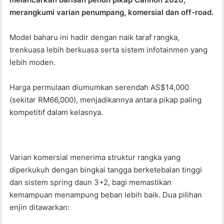
b
A
merangkumi varian penumpang, komersial dan off-road.
o
p
Model baharu ini hadir dengan naik taraf rangka,
o
p
trenkuasa lebih berkuasa serta sistem infotainmen yang
k
lebih moden.
Harga permulaan diumumkan serendah AS$14,000
(sekitar RM66,000), menjadikannya antara pikap paling
kompetitif dalam kelasnya.
Varian komersial menerima struktur rangka yang
diperkukuh dengan bingkai tangga berketebalan tinggi
dan sistem spring daun 3+2, bagi memastikan
kemampuan menampung beban lebih baik. Dua pilihan
enjin ditawarkan: