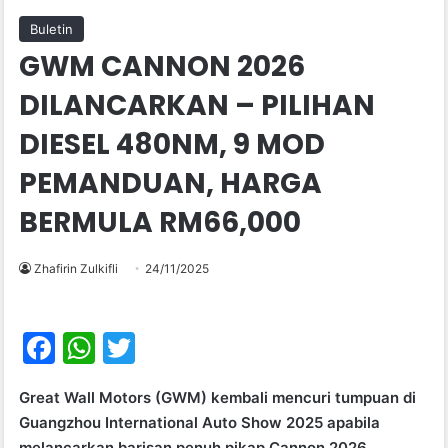
Buletin
GWM CANNON 2026
DILANCARKAN – PILIHAN
DIESEL 480NM, 9 MOD
PEMANDUAN, HARGA
BERMULA RM66,000
Zhafirin Zulkifli
24/11/2025
F
W
T
a
h
w
Great Wall Motors (GWM) kembali mencuri tumpuan di
c
at
itt
Guangzhou International Auto Show 2025 apabila
e
s
er
melancarkan barisan penuh pikap Cannon 2026,