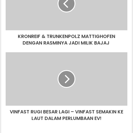
DENGAN
RASMINYA
JADI
MILIK
BAJAJ
KRONREIF & TRUNKENPOLZ MATTIGHOFEN
DENGAN RASMINYA JADI MILIK BAJAJ
VINFAST
RUGI
BESAR
LAGI
–
VINFAST
SEMAKIN
KE
LAUT
VINFAST RUGI BESAR LAGI – VINFAST SEMAKIN KE
DALAM
PERLUMBAAN
LAUT DALAM PERLUMBAAN EV!
EV!