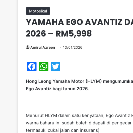
Motosikal
YAMAHA EGO AVANTIZ D
2026 – RM5,998
Amirul Azreen
13/01/2026
F
W
T
a
h
w
Hong Leong Yamaha Motor (HLYM) mengumumkan 
c
at
itt
Ego Avantiz bagi tahun 2026.
e
s
er
b
A
o
p
Menurut HLYM dalam satu kenyataan, Ego Avantiz k
o
p
warna baharu ini sudah boleh didapati di pengedar
k
termasuk. cukai jalan dan insurans).