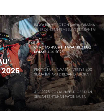
CYCLONE RT450GT PESAING BARU
SKUTER GT – ENJIN DUA SILINDER
398CC, 42HP
BAWA BALIK PROTON SAGA, YAMAHA
Y15ZR DENGAN PEMBELIAN SET RANTAI
RK-M EDISI MERDEKA 2026
CFMOTO 450MT ‘TAPAU’ RED BULL
ROMANIACS 2026
AU’
 2026
PROTOTAIP KAWASAKI VERSYS 900
SERBA BAHARU DIKESAN DI EROPAH
AOS2026: ROYAL ENFIELD OBSIDIAN
SERLAH SENTUHAN PA’DIN MUSA