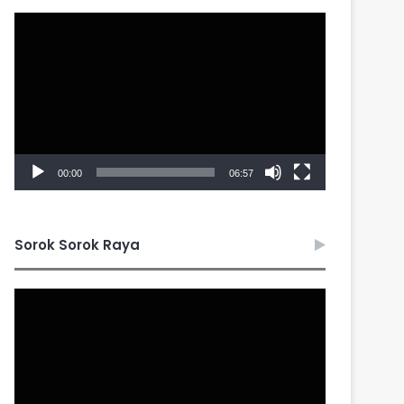
Video
Player
00:00
06:57
Sorok Sorok Raya
Video
Player