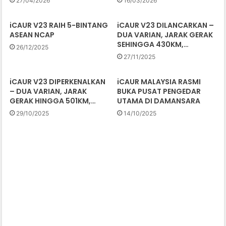
27/04/2026
16/03/2026
iCAUR V23 RAIH 5-BINTANG
iCAUR V23 DILANCARKAN –
ASEAN NCAP
DUA VARIAN, JARAK GERAK
SEHINGGA 430KM,…
26/12/2025
27/11/2025
iCAUR V23 DIPERKENALKAN
iCAUR MALAYSIA RASMI
– DUA VARIAN, JARAK
BUKA PUSAT PENGEDAR
GERAK HINGGA 501KM,…
UTAMA DI DAMANSARA
29/10/2025
14/10/2025