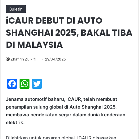
Buletin
iCAUR DEBUT DI AUTO
SHANGHAI 2025, BAKAL TIBA
DI MALAYSIA
Zhafirin Zulkifli
29/04/2025
F
W
T
a
h
w
Jenama automotif baharu, iCAUR, telah membuat
c
at
itt
penampilan sulung global di Auto Shanghai 2025,
e
s
er
membawa pendekatan segar dalam dunia kenderaan
b
A
elektrik.
o
p
Dilahirkan untuk pasaran global, iCAUR disasarkan