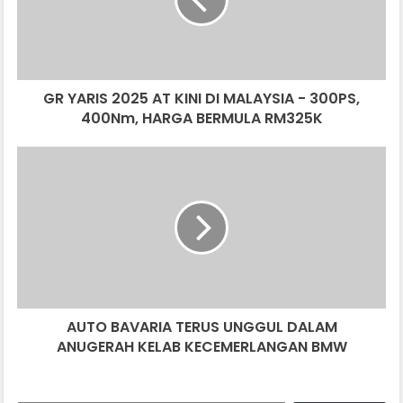
KINI
DI
MALAYSIA
-
300PS,
GR YARIS 2025 AT KINI DI MALAYSIA - 300PS,
400Nm,
HARGA
400Nm, HARGA BERMULA RM325K
BERMULA
RM325K
AUTO
BAVARIA
TERUS
UNGGUL
DALAM
ANUGERAH
KELAB
KECEMERLANGAN
BMW
AUTO BAVARIA TERUS UNGGUL DALAM
ANUGERAH KELAB KECEMERLANGAN BMW