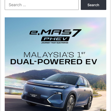
Search
for: