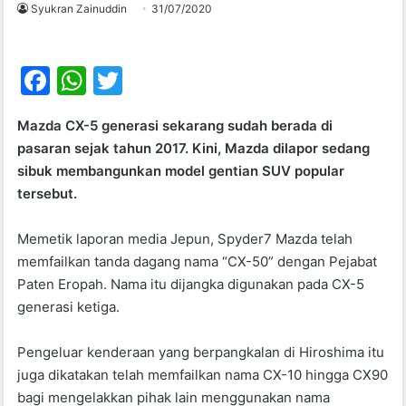
Syukran Zainuddin
31/07/2020
F
W
T
a
h
w
Mazda CX-5 generasi sekarang sudah berada di
c
at
itt
pasaran sejak tahun 2017. Kini, Mazda dilapor sedang
e
s
er
sibuk membangunkan model gentian SUV popular
b
A
tersebut.
o
p
Memetik laporan media Jepun, Spyder7 Mazda telah
o
p
memfailkan tanda dagang nama “CX-50” dengan Pejabat
k
Paten Eropah. Nama itu dijangka digunakan pada CX-5
generasi ketiga.
Pengeluar kenderaan yang berpangkalan di Hiroshima itu
juga dikatakan telah memfailkan nama CX-10 hingga CX90
bagi mengelakkan pihak lain menggunakan nama