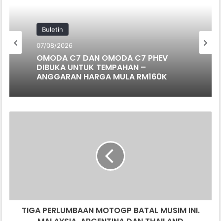
Buletin
07/08/2026
OMODA C7 DAN OMODA C7 PHEV
DIBUKA UNTUK TEMPAHAN –
ANGGARAN HARGA MULA RM160K
TIGA
PERLUMBAAN
MOTOGP
BATAL
MUSIM
INI.
MALAYSIA,
ARGENTINA
DAN
TIGA PERLUMBAAN MOTOGP BATAL MUSIM INI.
THAILAND