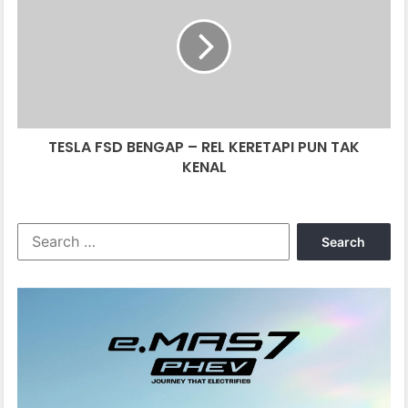
BENGAP
–
REL
KERETAPI
PUN
TAK
KENAL
TESLA FSD BENGAP – REL KERETAPI PUN TAK
KENAL
Search
for: