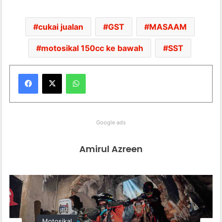
cukai jualan
GST
MASAAM
motosikal 150cc ke bawah
SST
WhatsApp
Google ads
Amirul Azreen
Motosikal