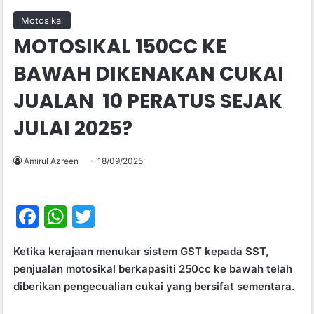
Motosikal
MOTOSIKAL 150CC KE
BAWAH DIKENAKAN CUKAI
JUALAN 10 PERATUS SEJAK
JULAI 2025?
Amirul Azreen
18/09/2025
F
W
T
a
h
w
Ketika kerajaan menukar sistem GST kepada SST,
c
at
itt
penjualan motosikal berkapasiti 250cc ke bawah telah
e
s
er
diberikan pengecualian cukai yang bersifat sementara.
b
A