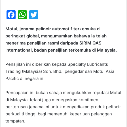
F
W
T
a
h
w
Motul, jenama pelincir automotif terkemuka di
c
at
itt
peringkat global, mengumumkan bahawa ia telah
e
s
er
menerima pensijilan rasmi daripada SIRIM QAS
b
A
International, badan pensijilan terkemuka di Malaysia.
o
p
Pensijilan ini diberikan kepada Specialty Lubricants
o
p
Trading (Malaysia) Sdn. Bhd., pengedar sah Motul Asia
k
Pacific di negara ini.
Pencapaian ini bukan sahaja mengukuhkan reputasi Motul
di Malaysia, tetapi juga menegaskan komitmen
berterusan jenama ini untuk menyediakan produk pelincir
berkualiti tinggi bagi memenuhi keperluan pelanggan
tempatan.