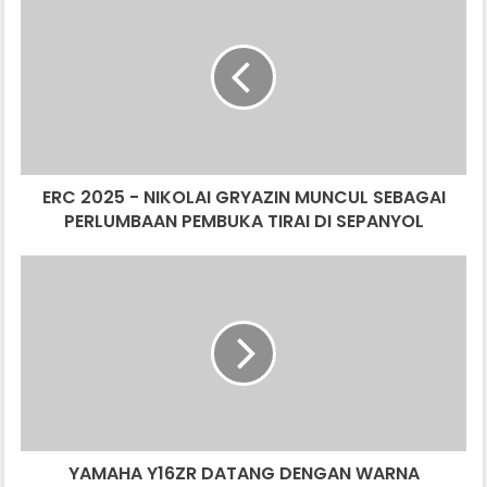
2025
-
NIKOLAI
GRYAZIN
MUNCUL
SEBAGAI
PERLUMBAAN
PEMBUKA
ERC 2025 - NIKOLAI GRYAZIN MUNCUL SEBAGAI
TIRAI
DI
PERLUMBAAN PEMBUKA TIRAI DI SEPANYOL
SEPANYOL
YAMAHA
Y16ZR
DATANG
DENGAN
WARNA
BAHARU
-
RM11,398
YAMAHA Y16ZR DATANG DENGAN WARNA