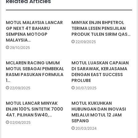
Related Articles
MOTUL MALAYSIA LANCAR
MINYAK ENJIN BHPETROL
GP NEXT 4T BAHARU
TERIMA LESEN PENSIJILAN
SEMPENA MOTOGP
PRODUK TULEN SIRIM QAS…
MALAYSIA…
22/09/2025
29/10/2025
MCLAREN RACING UMUM
MOTUL LUASKAN CAPAIAN
MOTUL SEBAGAI PEMBEKAL
DI SARAWAK, KERJASAMA
RASMI PASUKAN FORMULA
DENGAN EAST SUCCESS
1…
PROLUBE
22/09/2025
30/07/2025
MOTUL LANCAR MINYAK
MOTUL KUKUHKAN
ENJIN 100% SINTETIK 7000
HUBUNGAN DAN INOVASI
4AT. PILIHAN 5W40,…
MELALUI MOTUL 12 JAM
SEPANG
02/06/2025
20/03/2024