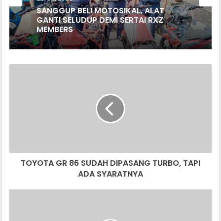
SANGGUP BELI MOTOSIKAL, ALAT
GANTI SELUDUP DEMI SERTAI RXZ
MEMBERS
TOYOTA
GR
86
SUDAH
DIPASANG
TURBO,
TAPI
ADA
SYARATNYA
TOYOTA GR 86 SUDAH DIPASANG TURBO, TAPI
ADA SYARATNYA
JENAMA
LSEV
CHINA,