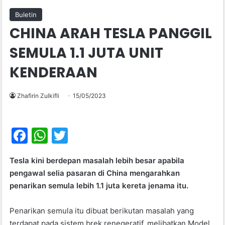
Buletin
CHINA ARAH TESLA PANGGIL
SEMULA 1.1 JUTA UNIT
KENDERAAN
Zhafirin Zulkifli
15/05/2023
F
W
T
a
h
w
Tesla kini berdepan masalah lebih besar apabila
c
at
itt
pengawal selia pasaran di China mengarahkan
e
s
er
penarikan semula lebih 1.1 juta kereta jenama itu.
b
A
Penarikan semula itu dibuat berikutan masalah yang
o
p
terdapat pada sistem brek renegeratif, melibatkan Model