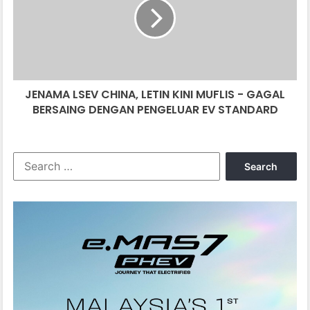
LETIN
KINI
MUFLIS
-
GAGAL
BERSAING
JENAMA LSEV CHINA, LETIN KINI MUFLIS - GAGAL
DENGAN
PENGELUAR
BERSAING DENGAN PENGELUAR EV STANDARD
EV
STANDARD
Search
for: