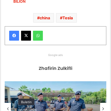
BILION
china
Tesla
WhatsApp
Google ads
Zhafirin Zulkifli
Buletin
06/08/2026