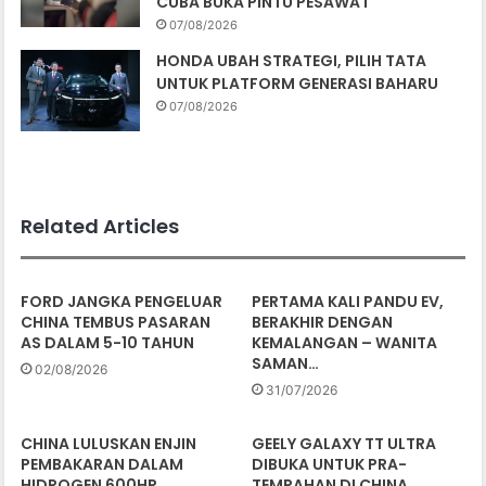
CUBA BUKA PINTU PESAWAT
07/08/2026
HONDA UBAH STRATEGI, PILIH TATA
UNTUK PLATFORM GENERASI BAHARU
07/08/2026
Related Articles
FORD JANGKA PENGELUAR
PERTAMA KALI PANDU EV,
CHINA TEMBUS PASARAN
BERAKHIR DENGAN
AS DALAM 5-10 TAHUN
KEMALANGAN – WANITA
SAMAN…
02/08/2026
31/07/2026
CHINA LULUSKAN ENJIN
GEELY GALAXY TT ULTRA
PEMBAKARAN DALAM
DIBUKA UNTUK PRA-
HIDROGEN 600HP
TEMPAHAN DI CHINA,