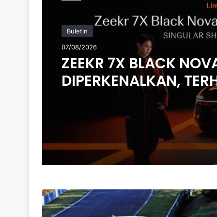
Buletin
07/08/2026
ZEEKR 7X BLACK NOV
DIPERKENALKAN, TER
200 UNIT DI MALAYSIA
HARGA MULA RM235
PENGGANTI
LEXUS
LFA