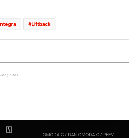
GANTI SELUDUP DEMI SERTAI RXZ
MEMBERS
DONGFENG NISSAN DEDAH NX7
Integra
Liftback
BAHARU, SUV DENGAN TEKNOLOGI
LIDAR
PASARAN EV CHINA MULA PERLAHAN,
JUALAN SUSUT 14 PERATUS
Google ads
BMW IX3 50 XDRIVE M SPORT PRO
BAHARU TIBA DI MALAYSIA – HARGA
MULA RM399K
HYUNDAI STARGAZER X
DIPERTONTONKAN DI MALAYSIA
OMODA C7 DAN OMODA C7 PHEV