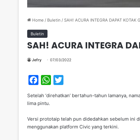
Home
/
Buletin
/
SAH! ACURA INTEGRA DAPAT KOTAK 
Buletin
SAH! ACURA INTEGRA D
Jefry
07/03/2022
F
W
T
a
h
w
Setelah ‘direhatkan’ bertahun-tahun lamanya, nama
c
at
itt
lima pintu.
e
s
er
b
A
Versi prototaip telah pun didedahkan sebelum ini
menggunakan platform Civic yang terkini.
o
p
o
p