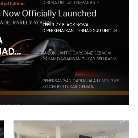
DIBUKA UNTUK TEMPAHAN –
ANGGARAN HARGA MULA RM160K
ZEEKR 7X BLACK NOVA
DIPERKENALKAN, TERHAD 200 UNIT DI
MALAYSIA, HARGA MULA RM235K
A
HAD
SUZUKI LANTIK CARSOME SEBAGAI
RAKAN DAGANGAN TUKAR BELI RASMI
,
K
PENERBANGAN DARI KUALA LUMPUR KE
KOCHI BERTUKAR CEMAS,
PENUMPANG CUBA BUKA PINTU
PESAWAT
HONDA UBAH STRATEGI, PILIH TATA
UNTUK PLATFORM GENERASI BAHARU
PROTON
X50
SANGGUP BELI MOTOSIKAL, ALAT
CATAT