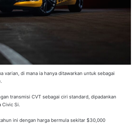
ua varian, di mana ia hanya ditawarkan untuk sebagai
.
gan transmisi CVT sebagai ciri standard, dipadankan
 Civic Si.
HONDA UBAH STRATEGI, PILIH TATA
UNTUK PLATFORM GENERASI BAHARU
 tahun ini dengan harga bermula sekitar $30,000
SANGGUP BELI MOTOSIKAL, ALAT