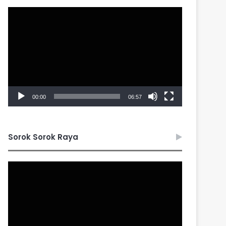
Video
Player
00:00
06:57
Sorok Sorok Raya
Video
Player