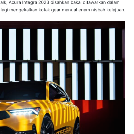
Talk, Acura Integra 2023 disahkan bakal ditawarkan dalam
ih lagi mengekalkan kotak gear manual enam nisbah kelajuan.