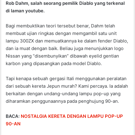
Rob Dahm, salah seorang pemilik Diablo yang terkenal
o
p
di laman youtube.
o
p
k
Bagi membuktikan teori tersebut benar, Dahm telah
membuat ujian ringkas dengan memgambil satu unit
lampu 300ZX dan memuatkannya ke dalam fender Diablo,
dan ia muat dengan baik. Beliau juga menunjukkan logo
Nissan yang “disembunyikan” dibawah eyelid gentian
karbon yang dipasangkan pada model Diablo.
Tapi kenapa sebuah gergasi Itali menggunakan peralatan
dari sebuah kereta Jepun murah? Kami percaya. Ia adalah
berkaitan dengan undang-undang lampu pop-up yang
diharamkan penggunaannya pada penghujung 90-an.
BACA:
NOSTALGIA KERETA DENGAN LAMPU POP-UP
90-AN