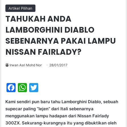
Artikel Pilihan
TAHUKAH ANDA
LAMBORGHINI DIABLO
SEBENARNYA PAKAI LAMPU
NISSAN FAIRLADY?
Irwan Asri Mohd Nor
28/01/2017
F
W
T
a
h
w
Kami sendiri pun baru tahu Lamborghini Diablo, sebuah
c
at
itt
supecar paling “lejen” dari Itali sebenarnya
e
s
er
menggunakan lampu hadapan dari Nissan Fairlady
b
A
300ZX. Sekurang-kurangnya itu yang dibuktikan oleh