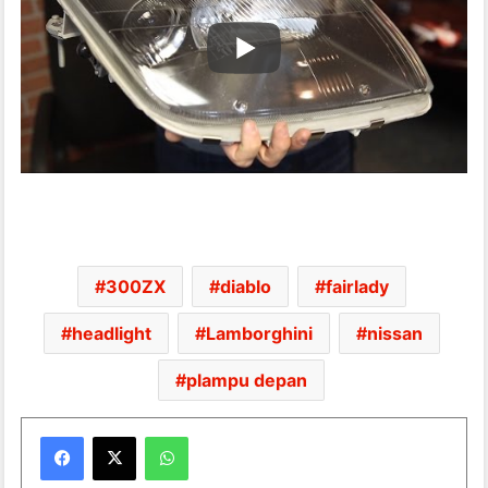
300ZX
diablo
fairlady
headlight
Lamborghini
nissan
plampu depan
WhatsApp