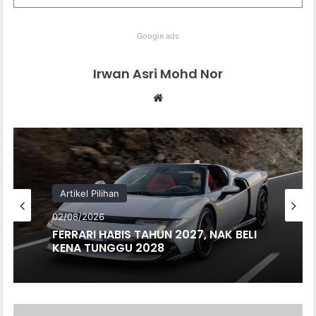
Google ads
Irwan Asri Mohd Nor
We
bsi
te
Artikel Pilihan
02/08/2026
FERRARI HABIS TAHUN 2027, NAK BELI
KENA TUNGGU 2028
M