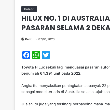
Buletin
HILUX NO. 1 DI AUSTRALI
PASARAN SELAMA 2 DEK
Kent
07/01/2023
F
W
T
a
h
w
Toyota HiLux sekali lagi menguasai pasaran aut
c
at
itt
berjumlah 64,391 unit pada 2022.
e
s
er
b
A
Angka itu menyaksikan peningkatan sebanyak 22 
sebagai model terlaris di Australia selama tujuh ta
o
p
o
p
Jualan itu juga yang tertinggi berbanding mana-m
k