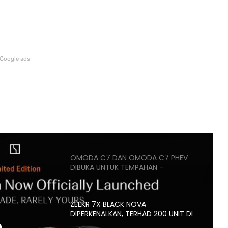
PASARAN EV CHINA MULA PERLAHAN,
JUALAN SUSUT 14 PERATUS
Google ads
BMW IX3 50 XDRIVE M SPORT PRO
BAHARU TIBA DI MALAYSIA – HARGA
MULA RM399K
HYUNDAI STARGAZER X
DIPERTONTONKAN DI MALAYSIA
OMODA C7 DAN OMODA C7 PHEV
DIBUKA UNTUK TEMPAHAN –
ANGGARAN HARGA MULA RM160K
ZEEKR 7X BLACK NOVA
DIPERKENALKAN, TERHAD 200 UNIT DI
MALAYSIA, HARGA MULA RM235K