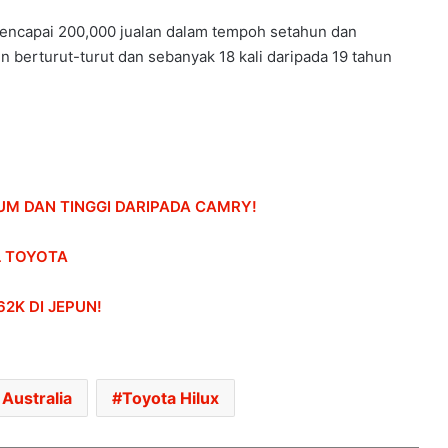
mencapai 200,000 jualan dalam tempoh setahun dan
 berturut-turut dan sebanyak 18 kali daripada 19 tahun
UM DAN TINGGI DARIPADA CAMRY!
HONDA UBAH STRATEGI, PILIH TATA
UNTUK PLATFORM GENERASI BAHARU
 TOYOTA
SANGGUP BELI MOTOSIKAL, ALAT
62K DI JEPUN!
GANTI SELUDUP DEMI SERTAI RXZ
MEMBERS
DONGFENG NISSAN DEDAH NX7
Australia
Toyota Hilux
BAHARU, SUV DENGAN TEKNOLOGI
LIDAR