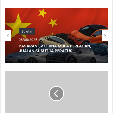
bsi
te
Buletin
06/08/2026
PASARAN EV CHINA MULA PERLAHAN,
JUALAN SUSUT 14 PERATUS
P
T
H
O
N
D
A
P