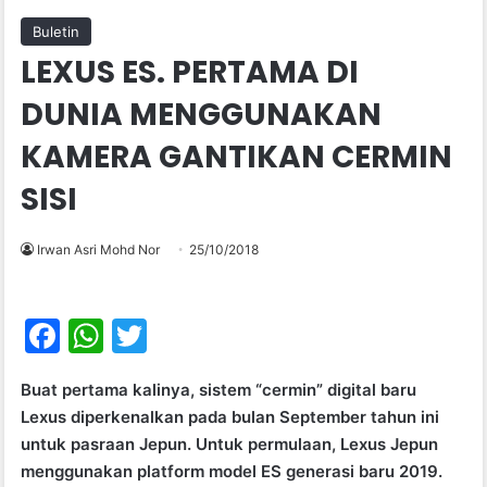
Buletin
LEXUS ES. PERTAMA DI
DUNIA MENGGUNAKAN
KAMERA GANTIKAN CERMIN
SISI
Irwan Asri Mohd Nor
25/10/2018
F
W
T
a
h
w
Buat pertama kalinya, sistem “cermin” digital baru
c
at
itt
Lexus diperkenalkan pada bulan September tahun ini
e
s
er
untuk pasraan Jepun. Untuk permulaan, Lexus Jepun
b
A
menggunakan platform model ES generasi baru 2019.