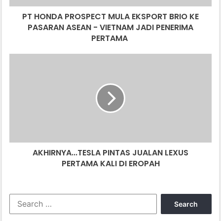
R
PT HONDA PROSPECT MULA EKSPORT BRIO KE
O
PASARAN ASEAN - VIETNAM JADI PENERIMA
S
P
PERTAMA
E
C
A
T
K
M
H
U
I
L
R
A
N
E
Y
K
A
S
.
P
AKHIRNYA...TESLA PINTAS JUALAN LEXUS
.
O
PERTAMA KALI DI EROPAH
.
R
T
T
E
B
S
S
R
L
e
I
A
a