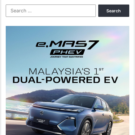
Search
for: