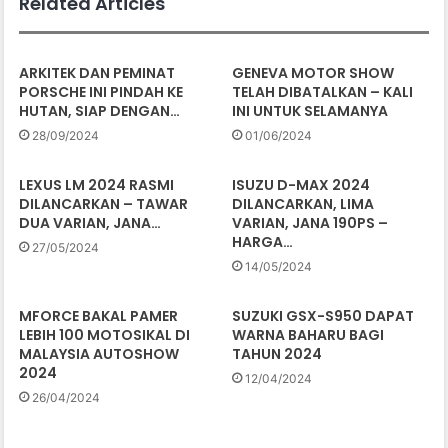
Related Articles
ARKITEK DAN PEMINAT
GENEVA MOTOR SHOW
PORSCHE INI PINDAH KE
TELAH DIBATALKAN – KALI
HUTAN, SIAP DENGAN…
INI UNTUK SELAMANYA
28/09/2024
01/06/2024
LEXUS LM 2024 RASMI
ISUZU D-MAX 2024
DILANCARKAN – TAWAR
DILANCARKAN, LIMA
DUA VARIAN, JANA…
VARIAN, JANA 190PS –
HARGA…
27/05/2024
14/05/2024
MFORCE BAKAL PAMER
SUZUKI GSX-S950 DAPAT
LEBIH 100 MOTOSIKAL DI
WARNA BAHARU BAGI
MALAYSIA AUTOSHOW
TAHUN 2024
2024
12/04/2024
26/04/2024