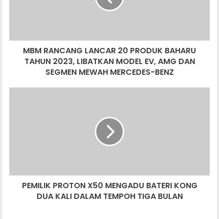
BAHARU
TAHUN
2023,
LIBATKAN
MBM RANCANG LANCAR 20 PRODUK BAHARU
MODEL
EV,
TAHUN 2023, LIBATKAN MODEL EV, AMG DAN
AMG
SEGMEN MEWAH MERCEDES-BENZ
DAN
SEGMEN
PEMILIK
MEWAH
PROTON
MERCEDES-
X50
BENZ
MENGADU
BATERI
KONG
DUA
KALI
DALAM
PEMILIK PROTON X50 MENGADU BATERI KONG
TEMPOH
TIGA
DUA KALI DALAM TEMPOH TIGA BULAN
BULAN