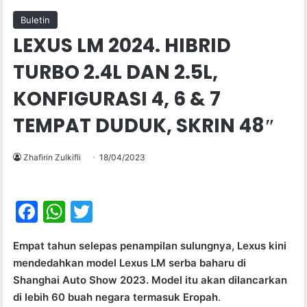
Buletin
LEXUS LM 2024. HIBRID
TURBO 2.4L DAN 2.5L,
KONFIGURASI 4, 6 & 7
TEMPAT DUDUK, SKRIN 48″
Zhafirin Zulkifli
18/04/2023
F
W
T
a
h
w
Empat tahun selepas penampilan sulungnya, Lexus kini
c
at
itt
mendedahkan model Lexus LM serba baharu di
e
s
er
Shanghai Auto Show 2023. Model itu akan dilancarkan
b
A
di lebih 60 buah negara termasuk Eropah
.