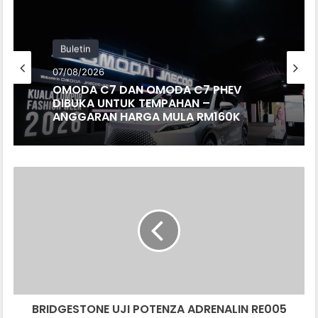
Buletin
07/08/2026
OMODA C7 DAN OMODA C7 PHEV
DIBUKA UNTUK TEMPAHAN –
ANGGARAN HARGA MULA RM160K
BRIDGESTONE
UJI
POTENZA
ADRENALIN
RE005
UNTUK
MEDIA
ASIA
PASIFIK
BRIDGESTONE UJI POTENZA ADRENALIN RE005