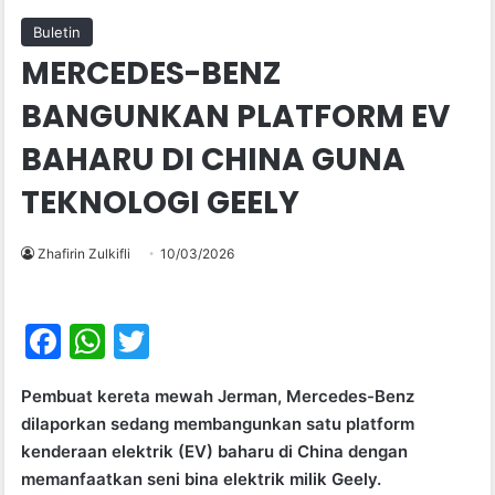
Buletin
MERCEDES-BENZ
BANGUNKAN PLATFORM EV
BAHARU DI CHINA GUNA
TEKNOLOGI GEELY
Zhafirin Zulkifli
10/03/2026
F
W
T
a
h
w
Pembuat kereta mewah Jerman, Mercedes-Benz
c
at
itt
dilaporkan sedang membangunkan satu platform
e
s
er
kenderaan elektrik (EV) baharu di China dengan
b
A
memanfaatkan seni bina elektrik milik Geely.