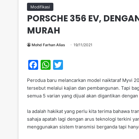
Modifikasi
PORSCHE 356 EV, DENGA
MURAH
Mohd Farhan Alias
19/11/2021
F
W
T
a
h
w
Perodua baru melancarkan model naiktaraf Myvi 20
c
at
itt
tersebut melalui kajian dan pembangunan. Tapi bagi
e
s
er
semua 5 varian yang dijual akan digantikan dengan
b
A
Ia adalah hakikat yang perlu kita terima bahawa tr
o
p
sahaja apatah lagi dengan arus teknologi terkini ya
o
p
menggunakan sistem transmisi berganda tapi hany
k