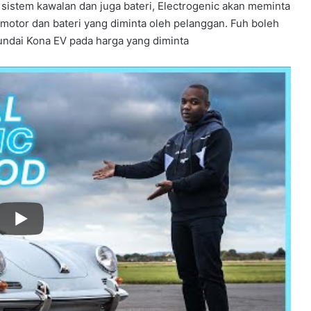
 sistem kawalan dan juga bateri, Electrogenic akan meminta
motor dan bateri yang diminta oleh pelanggan. Fuh boleh
yundai Kona EV pada harga yang diminta
PORSCHE 959 INI ABANG TIRI NISSAN
R32 GT-R. LAIN MAK LAIN BAPAK, TAPI
DUDUK SERUMAH
BREK CAKERA BERKARAT, PERLU
SEMBUR CAT KE? HABIS JAHANAM
BREK.