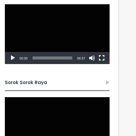
Video
Player
00:00
06:57
Sorok Sorok Raya
Video
Player