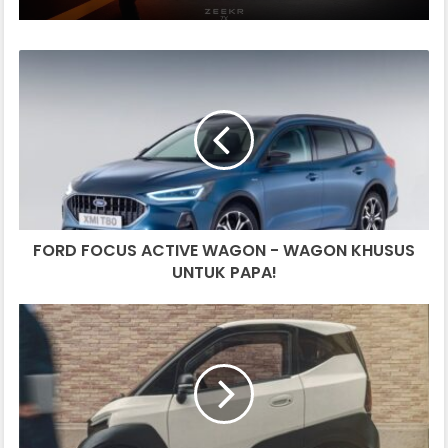
FORD
FOCUS
ACTIVE
WAGON
-
WAGON
KHUSUS
UNTUK
PAPA!
FORD FOCUS ACTIVE WAGON - WAGON KHUSUS
UNTUK PAPA!
SILENCE
S04
EV
KOMPAK
MADE
IN
SEPANYOL