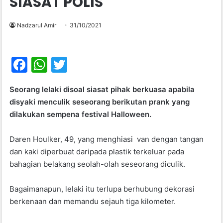
SIASAT POLIS
Nadzarul Amir
31/10/2021
F
W
T
a
h
w
Seorang lelaki disoal siasat pihak berkuasa apabila
c
at
itt
disyaki menculik seseorang berikutan prank yang
e
s
er
dilakukan sempena festival Halloween.
b
A
Daren Houlker, 49, yang menghiasi van dengan tangan
o
p
dan kaki diperbuat daripada plastik terkeluar pada
o
p
bahagian belakang seolah-olah seseorang diculik.
k
Bagaimanapun, lelaki itu terlupa berhubung dekorasi
berkenaan dan memandu sejauh tiga kilometer.