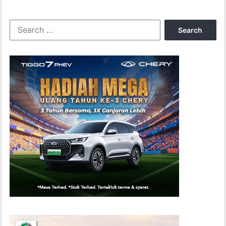
Search
for: