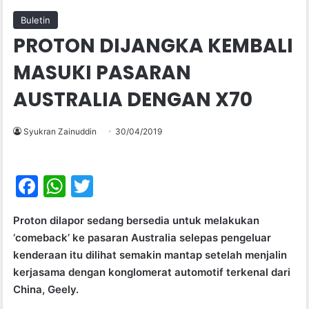
Buletin
PROTON DIJANGKA KEMBALI
MASUKI PASARAN
AUSTRALIA DENGAN X70
Syukran Zainuddin
30/04/2019
F
W
T
a
h
w
Proton dilapor sedang bersedia untuk melakukan
c
at
itt
‘comeback’ ke pasaran Australia selepas pengeluar
e
s
er
kenderaan itu dilihat semakin mantap setelah menjalin
b
A
kerjasama dengan konglomerat automotif terkenal dari
China, Geely.
o
p