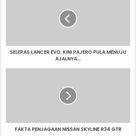
LANCER
EVO,
KINI
PAJERO
PULA
MENUJU
AJALNYA...
SELEPAS LANCER EVO, KINI PAJERO PULA MENUJU
AJALNYA...
FAKTA
PENJAGAAN
NISSAN
SKYLINE
R34
GTR
FAKTA PENJAGAAN NISSAN SKYLINE R34 GTR