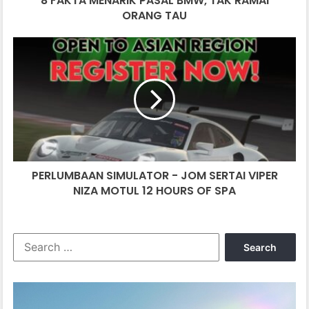
8 FAKTA MENARIK PASAL BMW, TAK RAMAI
ORANG TAU
PERLUMBAAN
SIMULATOR
-
JOM
SERTAI
VIPER
NIZA
MOTUL
12
PERLUMBAAN SIMULATOR - JOM SERTAI VIPER
HOURS
OF
NIZA MOTUL 12 HOURS OF SPA
SPA
Search
for: