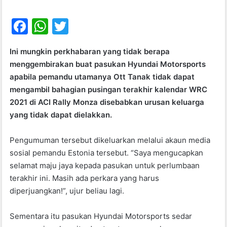
F
W
T
a
h
w
Ini mungkin perkhabaran yang tidak berapa
c
at
itt
menggembirakan buat pasukan Hyundai Motorsports
e
s
er
apabila pemandu utamanya Ott Tanak tidak dapat
b
A
mengambil bahagian pusingan terakhir kalendar WRC
2021 di ACI Rally Monza disebabkan urusan keluarga
o
p
yang tidak dapat dielakkan.
o
p
k
Pengumuman tersebut dikeluarkan melalui akaun media
sosial pemandu Estonia tersebut. “Saya mengucapkan
selamat maju jaya kepada pasukan untuk perlumbaan
terakhir ini. Masih ada perkara yang harus
diperjuangkan!”, ujur beliau lagi.
Sementara itu pasukan Hyundai Motorsports sedar