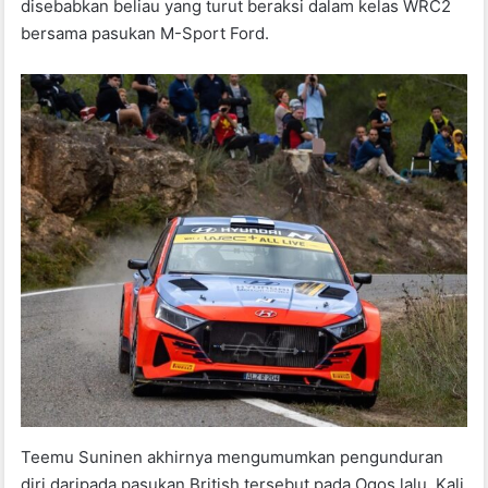
disebabkan beliau yang turut beraksi dalam kelas WRC2
bersama pasukan M-Sport Ford.
Teemu Suninen akhirnya mengumumkan pengunduran
diri daripada pasukan British tersebut pada Ogos lalu. Kali