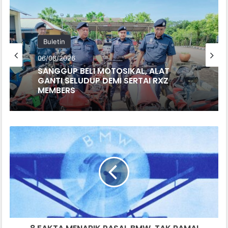
Buletin
06/08/2026
SANGGUP BELI MOTOSIKAL, ALAT
GANTI SELUDUP DEMI SERTAI RXZ
MEMBERS
8
FAKTA
MENARIK
PASAL
BMW,
TAK
RAMAI
ORANG
TAU