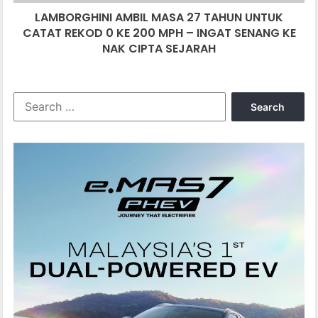
0
LAMBORGHINI AMBIL MASA 27 TAHUN UNTUK
KE
200
CATAT REKOD 0 KE 200 MPH – INGAT SENANG KE
MPH
NAK CIPTA SEJARAH
–
INGAT
SENANG
Search
KE
for:
NAK
CIPTA
SEJARAH