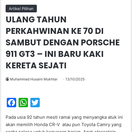
Artikel Pilihan
ULANG TAHUN
PERKAHWINAN KE 70 DI
SAMBUT DENGAN PORSCHE
911 GT3 – INI BARU KAKI
KERETA SEJATI
Muhammad Husaini Mukhtar
13/10/2025
F
W
T
a
h
w
Pada usia 92 tahun mesti ramai yang menyangka atuk ini
c
at
itt
akan memilih Honda CR-V atau pun Toyota Camry yang
e
s
er
serba selesa untuk kegunaan harian. Agak stereotaip