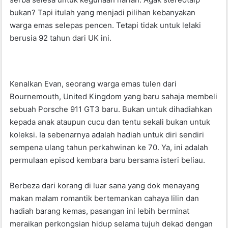
b
A
bukan? Tapi itulah yang menjadi pilihan kebanyakan
warga emas selepas pencen. Tetapi tidak untuk lelaki
o
p
berusia 92 tahun dari UK ini.
o
p
k
Kenalkan Evan, seorang warga emas tulen dari
Bournemouth, United Kingdom yang baru sahaja membeli
sebuah Porsche 911 GT3 baru. Bukan untuk dihadiahkan
kepada anak ataupun cucu dan tentu sekali bukan untuk
koleksi. Ia sebenarnya adalah hadiah untuk diri sendiri
sempena ulang tahun perkahwinan ke 70. Ya, ini adalah
permulaan episod kembara baru bersama isteri beliau.
Berbeza dari korang di luar sana yang dok menayang
makan malam romantik bertemankan cahaya lilin dan
hadiah barang kemas, pasangan ini lebih berminat
meraikan perkongsian hidup selama tujuh dekad dengan