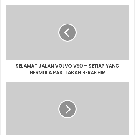
SELAMAT
JALAN
VOLVO
V90
–
SETIAP
YANG
BERMULA
PASTI
SELAMAT JALAN VOLVO V90 – SETIAP YANG
AKAN
BERAKHIR
BERMULA PASTI AKAN BERAKHIR
LAMBORGHINI
AMBIL
MASA
27
TAHUN
UNTUK
CATAT
REKOD