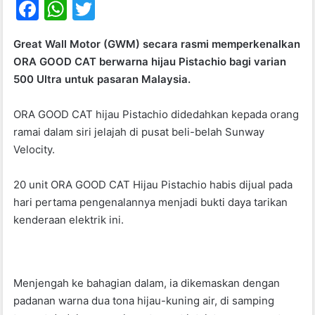
F
W
T
a
h
w
Great Wall Motor (GWM) secara rasmi memperkenalkan
c
at
itt
ORA GOOD CAT berwarna hijau Pistachio bagi varian
e
s
er
500 Ultra untuk pasaran Malaysia.
b
A
ORA GOOD CAT hijau Pistachio didedahkan kepada orang
o
p
ramai dalam siri jelajah di pusat beli-belah Sunway
o
p
Velocity.
k
20 unit ORA GOOD CAT Hijau Pistachio habis dijual pada
hari pertama pengenalannya menjadi bukti daya tarikan
kenderaan elektrik ini.
Menjengah ke bahagian dalam, ia dikemaskan dengan
padanan warna dua tona hijau-kuning air, di samping