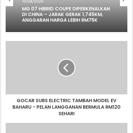
10/08/2026
MG 07 HIBRID COUPE DIPERKENALKAN
DI CHINA – JARAK GERAK 1,745KM,
ANGGARAN HARGA LEBIH RM75K
GOCAR
SUBS
ELECTRIC
TAMBAH
MODEL
EV
BAHARU
-
PELAN
GOCAR SUBS ELECTRIC TAMBAH MODEL EV
LANGGANAN
BERMULA
BAHARU - PELAN LANGGANAN BERMULA RM120
RM120
SEHARI
SEHARI
TOYO
TIRES