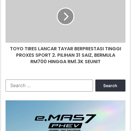
LANCAR
TAYAR
BERPRESTASI
TINGGI
PROXES
SPORT
2.
TOYO TIRES LANCAR TAYAR BERPRESTASI TINGGI
PILIHAN
31
PROXES SPORT 2. PILIHAN 31 SAIZ, BERMULA
SAIZ,
RM700 HINGGA RM1.3K SEUNIT
BERMULA
RM700
HINGGA
Search
RM1.3K
for:
SEUNIT