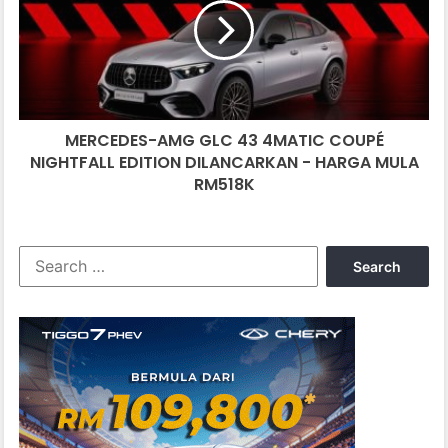
43
4MATIC
COUPÉ
NIGHTFALL
EDITION
DILANCARKAN
MERCEDES-AMG GLC 43 4MATIC COUPÉ
-
HARGA
NIGHTFALL EDITION DILANCARKAN - HARGA MULA
MULA
RM518K
RM518K
Search
for: