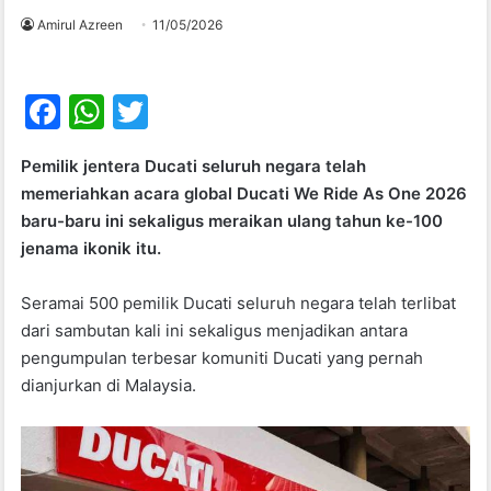
Amirul Azreen
11/05/2026
F
W
T
a
h
w
Pemilik jentera Ducati seluruh negara telah
c
at
itt
memeriahkan acara global Ducati We Ride As One 2026
e
s
er
baru-baru ini sekaligus meraikan ulang tahun ke-100
b
A
jenama ikonik itu.
o
p
Seramai 500 pemilik Ducati seluruh negara telah terlibat
o
p
dari sambutan kali ini sekaligus menjadikan antara
k
pengumpulan terbesar komuniti Ducati yang pernah
dianjurkan di Malaysia.