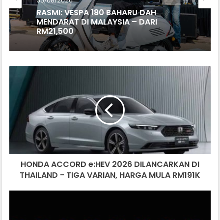
05/08/2026
Motosikal
RASMI: AVETA VANGUARD 250
05/08/2026
LIMITED EDITION DIUMUMKAN –
HANYA 688 UNIT, RM17,188
HONDA
RASMI: VESPA 180 BAHARU DAH
ACCORD
MENDARAT DI MALAYSIA – DARI
e:HEV
RM21,500
2026
DILANCARKAN
DI
THAILAND
-
TIGA
HONDA ACCORD e:HEV 2026 DILANCARKAN DI
VARIAN,
HARGA
THAILAND - TIGA VARIAN, HARGA MULA RM191K
MULA
RM191K
MERCEDES-
AMG
GLC