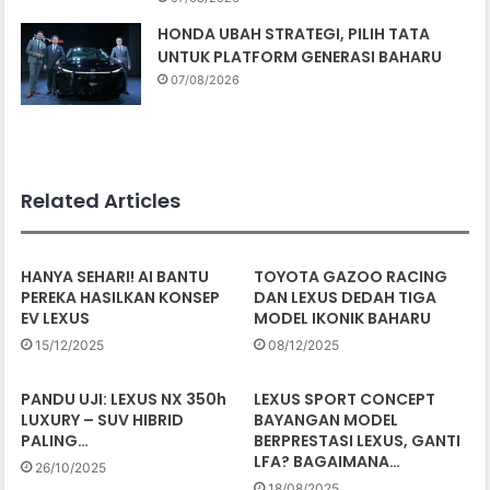
HONDA UBAH STRATEGI, PILIH TATA
UNTUK PLATFORM GENERASI BAHARU
07/08/2026
Related Articles
HANYA SEHARI! AI BANTU
TOYOTA GAZOO RACING
PEREKA HASILKAN KONSEP
DAN LEXUS DEDAH TIGA
EV LEXUS
MODEL IKONIK BAHARU
15/12/2025
08/12/2025
PANDU UJI: LEXUS NX 350h
LEXUS SPORT CONCEPT
LUXURY – SUV HIBRID
BAYANGAN MODEL
PALING…
BERPRESTASI LEXUS, GANTI
LFA? BAGAIMANA…
26/10/2025
18/08/2025