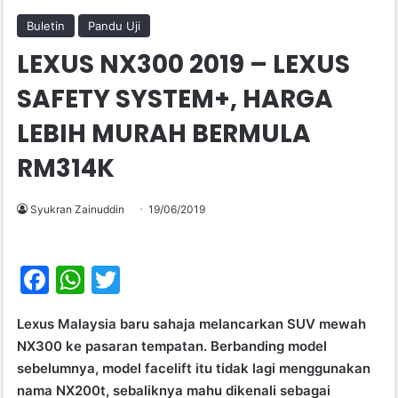
Buletin
Pandu Uji
LEXUS NX300 2019 – LEXUS
SAFETY SYSTEM+, HARGA
LEBIH MURAH BERMULA
RM314K
Syukran Zainuddin
19/06/2019
F
W
T
a
h
w
Lexus Malaysia baru sahaja melancarkan SUV mewah
c
at
itt
NX300 ke pasaran tempatan. Berbanding model
e
s
er
sebelumnya, model facelift itu tidak lagi menggunakan
b
A
nama NX200t, sebaliknya mahu dikenali sebagai