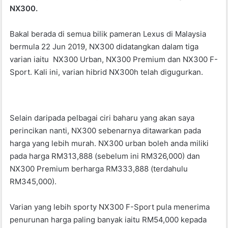
NX300.
o
p
o
p
Bakal berada di semua bilik pameran Lexus di Malaysia
k
bermula 22 Jun 2019, NX300 didatangkan dalam tiga
varian iaitu NX300 Urban, NX300 Premium dan NX300 F-
Sport. Kali ini, varian hibrid NX300h telah digugurkan.
Selain daripada pelbagai ciri baharu yang akan saya
perincikan nanti, NX300 sebenarnya ditawarkan pada
harga yang lebih murah. NX300 urban boleh anda miliki
pada harga RM313,888 (sebelum ini RM326,000) dan
NX300 Premium berharga RM333,888 (terdahulu
RM345,000).
Varian yang lebih sporty NX300 F-Sport pula menerima
penurunan harga paling banyak iaitu RM54,000 kepada