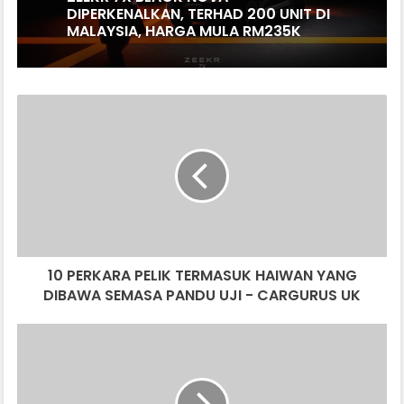
ZEEKR 7X BLACK NOVA
07/08/2026
DIPERKENALKAN, TERHAD 200 UNIT DI
MALAYSIA, HARGA MULA RM235K
10
SUZUKI LANTIK CARSOME SEBAGAI
PERKARA
RAKAN DAGANGAN TUKAR BELI RASMI
PELIK
TERMASUK
HAIWAN
YANG
DIBAWA
SEMASA
PANDU
10 PERKARA PELIK TERMASUK HAIWAN YANG
UJI
-
DIBAWA SEMASA PANDU UJI - CARGURUS UK
CARGURUS
UK
ENJIN
KERETA
OVERHEAT.
RUPANYA