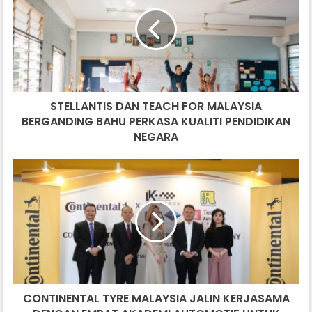
TEACH
FOR
MALAYSIA
BERGANDING
BAHU
PERKASA
KUALITI
STELLANTIS DAN TEACH FOR MALAYSIA
PENDIDIKAN
NEGARA
BERGANDING BAHU PERKASA KUALITI PENDIDIKAN
NEGARA
CONTINENTAL
TYRE
MALAYSIA
JALIN
KERJASAMA
DENGAN
EMPAT
AKADEMI
AUTOMOTIF
CONTINENTAL TYRE MALAYSIA JALIN KERJASAMA
UNTUK
LATIHAN