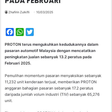
PADA FEBRUARI
Zhafirin Zulkifli
10/03/2025
F
W
T
a
h
w
PROTON terus mengukuhkan kedudukannya dalam
c
at
itt
pasaran automotif Malaysia dengan mencatatkan
e
s
er
peningkatan jualan sebanyak 13.2 peratus pada
b
A
Februari 2025.
o
p
Pemulihan momentum pasaran menyaksikan sebanyak
o
p
11,232 unit kenderaan terjual, memberikan PROTON
k
anggaran bahagian pasaran sebanyak 17.2 peratus
daripada jumlah volum industri (TIV) sebanyak 65,276
unit.