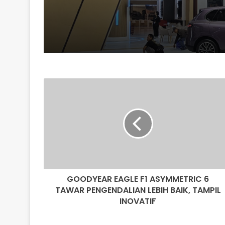
GOODYEAR
EAGLE
F1
ASYMMETRIC
6
TAWAR
PENGENDALIAN
LEBIH
BAIK,
GOODYEAR EAGLE F1 ASYMMETRIC 6
TAMPIL
INOVATIF
TAWAR PENGENDALIAN LEBIH BAIK, TAMPIL
INOVATIF