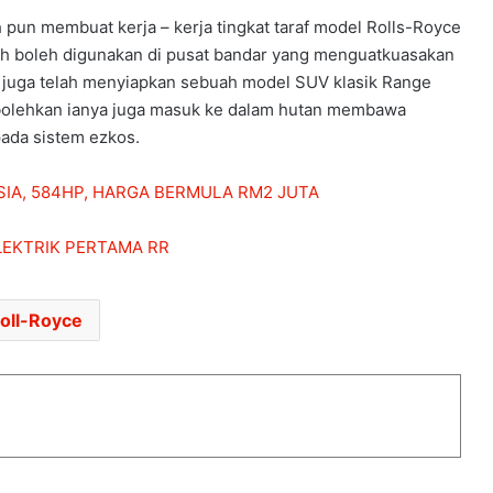
9954 EV DIUJI, SEMUA KEKAL BATERI
pun membuat kerja – kerja tingkat taraf model Rolls-Royce
90% LEPAS 100,000KM
ih boleh digunakan di pusat bandar yang menguatkuasakan
 juga telah menyiapkan sebuah model SUV klasik Range
mbolehkan ianya juga masuk ke dalam hutan membawa
4 LITAR LAIN YANG PERNAH ANJURKAN
ada sistem ezkos.
F1 BAGI NEGARA LAIN
IA, 584HP, HARGA BERMULA RM2 JUTA
POLIS PAKAI BAJU GHILLIE SNIPER
BERKAS PESALAH TRAFIK
LEKTRIK PERTAMA RR
JURUREKA BENTUK NISSAN JUKE AKAN
oll-Royce
GANTIKAN ALFONSO ALBAISA DI
NISSAN
KENAPA EV TAK PERLUKAN JERIJI
BESAR MACAM KERETA PETROL?