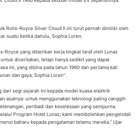
er Cloud II 1960 kepada sebuah model EV sepenuhnya.
k Rolls-Royce Silver Cloud II ini turut pernah dimiliki oleh
r suatu ketika dahulu, Sophia Loren.
s-Royce yang diberikan kerja tingkat taraf oleh Lunaz
ntuk diceritakan, tetapi hanya sedikit yang dapat
iasa ini, yang dibina pada tahun 1960 dan pertama kali
unan dan gaya, Sophia Loren”.
dari segi sejarah ini kepada model kuasa elektrik
n asalnya: untuk menggunakan teknologi paling canggih
tenangan, peribadi dan keselesaan yang sempurna.
 melalui Program Hotel Lunaz, kami membolehkan pengendali
mensi baharu kepada pengalaman tetamu mereka.” Ujar