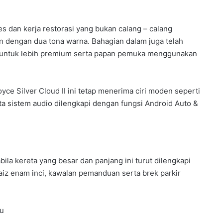
ses dan kerja restorasi yang bukan calang – calang
n dengan dua tona warna. Bahagian dalam juga telah
ri untuk lebih premium serta papan pemuka menggunakan
oyce Silver Cloud II ini tetap menerima ciri moden seperti
GIIAS 2026: BYD M6 iDM, MPV PHEV
a sistem audio dilengkapi dengan fungsi Android Auto &
DENGAN 1000KM PERJALANAN
GIIAS 2026: LEAPMOTOR LANCAR B10
& C10 CKD
ila kereta yang besar dan panjang ini turut dilengkapi
iz enam inci, kawalan pemanduan serta brek parkir
GIIAS 2026:TOYOTA VELOZ HYBRID
DARI RM 88K
u