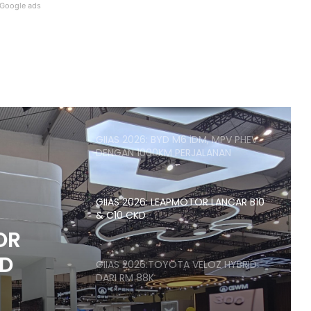
Google ads
FORD JANGKA PENGELUAR CHINA
TEMBUS PASARAN AS DALAM 5-10
TAHUN
FERRARI HABIS TAHUN 2027, NAK BELI
KENA TUNGGU 2028
GIIAS 2026: BYD M6 iDM, MPV PHEV
DENGAN 1000KM PERJALANAN
GIIAS 2026: LEAPMOTOR LANCAR B10
& C10 CKD
OR
KD
GIIAS 2026:TOYOTA VELOZ HYBRID
DARI RM 88K