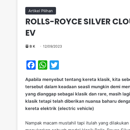
Artikel Pilihan
ROLLS-ROYCE SILVER CLO
EV
B K
12/09/2023
F
W
T
a
h
w
Apabila menyebut tentang kereta klasik, kita se
c
at
itt
tersebut dalam keadaan seasli mungkin demi menja
e
s
er
yang dianggap sebagai klasik dan rare, masih la
b
A
klasik tetapi telah diberikan nuansa baharu de
kereta elektrik (electric vehicle)
o
p
o
p
Nampak macam mustahil tapi itulah yang dilakukan 
k