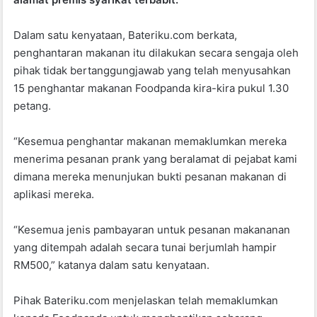
b
A
Dalam satu kenyataan, Bateriku.com berkata,
o
p
penghantaran makanan itu dilakukan secara sengaja oleh
o
p
pihak tidak bertanggungjawab yang telah menyusahkan
k
15 penghantar makanan Foodpanda kira-kira pukul 1.30
petang.
“Kesemua penghantar makanan memaklumkan mereka
menerima pesanan prank yang beralamat di pejabat kami
dimana mereka menunjukan bukti pesanan makanan di
aplikasi mereka.
“Kesemua jenis pambayaran untuk pesanan makananan
yang ditempah adalah secara tunai berjumlah hampir
RM500,” katanya dalam satu kenyataan.
Pihak Bateriku.com menjelaskan telah memaklumkan