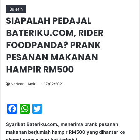
Buletin
SIAPALAH PEDAJAL
BATERIKU.COM, RIDER
FOODPANDA? PRANK
PESANAN MAKANAN
HAMPIR RM500
Nadzarul Amir
17/02/2021
F
W
T
a
h
w
Syarikat Bateriku.com., menerima prank pesanan
c
at
itt
makanan berjumlah hampir RM500 yang dihantar ke
e
s
er
alamat premis syarikat terbabit.