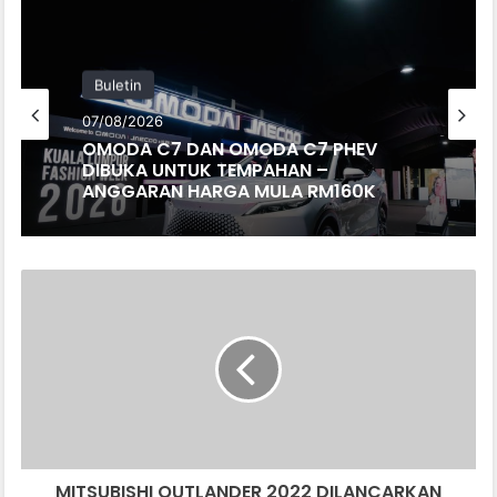
Buletin
07/08/2026
OMODA C7 DAN OMODA C7 PHEV
DIBUKA UNTUK TEMPAHAN –
ANGGARAN HARGA MULA RM160K
MITSUBISHI
OUTLANDER
2022
DILANCARKAN
SECARA
RASMI.
HARGA
BERMULA
RM104,167
MITSUBISHI OUTLANDER 2022 DILANCARKAN