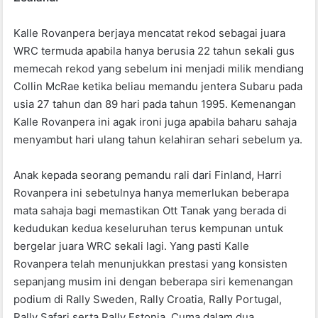
o
p
k
Kalle Rovanpera berjaya mencatat rekod sebagai juara
WRC termuda apabila hanya berusia 22 tahun sekali gus
memecah rekod yang sebelum ini menjadi milik mendiang
Collin McRae ketika beliau memandu jentera Subaru pada
usia 27 tahun dan 89 hari pada tahun 1995. Kemenangan
Kalle Rovanpera ini agak ironi juga apabila baharu sahaja
menyambut hari ulang tahun kelahiran sehari sebelum ya.
Anak kepada seorang pemandu rali dari Finland, Harri
Rovanpera ini sebetulnya hanya memerlukan beberapa
mata sahaja bagi memastikan Ott Tanak yang berada di
kedudukan kedua keseluruhan terus kempunan untuk
bergelar juara WRC sekali lagi. Yang pasti Kalle
Rovanpera telah menunjukkan prestasi yang konsisten
sepanjang musim ini dengan beberapa siri kemenangan
podium di Rally Sweden, Rally Croatia, Rally Portugal,
Rally Safari serta Rally Estonia. Cuma dalam dua