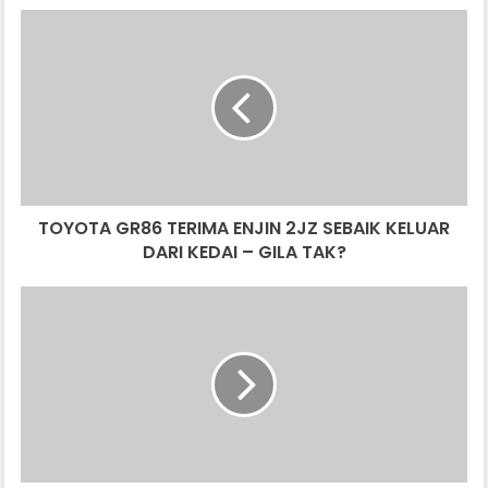
TOYOTA
GR86
TERIMA
ENJIN
2JZ
SEBAIK
KELUAR
DARI
KEDAI
TOYOTA GR86 TERIMA ENJIN 2JZ SEBAIK KELUAR
–
GILA
DARI KEDAI – GILA TAK?
TAK?
TOYOTA
FJ
CRUISER
FINAL
EDITION,
1000
UNIT
SAHAJA,
UNTUK