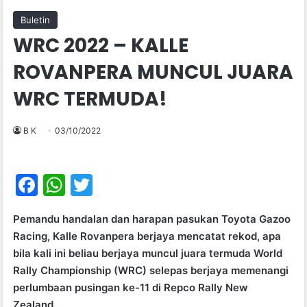
Buletin
WRC 2022 – KALLE
ROVANPERA MUNCUL JUARA
WRC TERMUDA!
B K
03/10/2022
F
W
T
a
h
w
Pemandu handalan dan harapan pasukan Toyota Gazoo
c
at
itt
Racing, Kalle Rovanpera berjaya mencatat rekod, apa
e
s
er
bila kali ini beliau berjaya muncul juara termuda World
b
A
Rally Championship (WRC) selepas berjaya memenangi
perlumbaan pusingan ke-11 di Repco Rally New
o
p
Zealand.