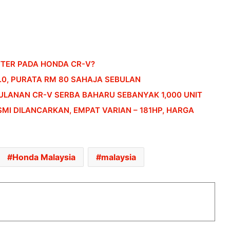
TOYOTA PERTIMBANGKAN GR GT
VERSI AERO TOP – LANCAR 2027,
ANGGARAN HARGA RM818K
TTER PADA HONDA CR-V?
JPJ TERENGGANU SYOR SPESIFIKASI
TEKNIKAL DIWAJIBKAN BAGI PESERTA
2.0, PURATA RM 80 SAHAJA SEBULAN
ACARA PERMOTORAN
LANAN CR-V SERBA BAHARU SEBANYAK 1,000 UNIT
MI DILANCARKAN, EMPAT VARIAN – 181HP, HARGA
PASARAN EV CHINA MULA PERLAHAN,
JUALAN SUSUT 14 PERATUS
Honda Malaysia
malaysia
BMW IX3 50 XDRIVE M SPORT PRO
BAHARU TIBA DI MALAYSIA – HARGA
MULA RM399K
TEMPAHAN HUAWEI STELATO G9
DIBUKA DI CHINA, SUV LASAK ELEKTRIK
DENGAN KUASA 586HP, HARGA MULA