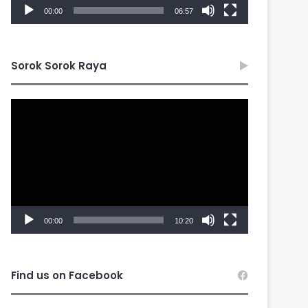
00:00
06:57
Sorok Sorok Raya
Video
Player
00:00
10:20
Find us on Facebook