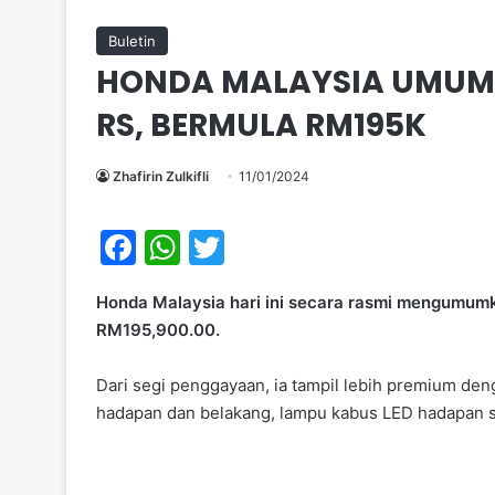
Buletin
HONDA MALAYSIA UMUM 
RS, BERMULA RM195K
Zhafirin Zulkifli
11/01/2024
F
W
T
a
h
w
Honda Malaysia hari ini secara rasmi mengumum
c
at
itt
RM195,900.00.
e
s
er
b
A
Dari segi penggayaan, ia tampil lebih premium de
hadapan dan belakang, lampu kabus LED hadapan 
o
p
o
p
k