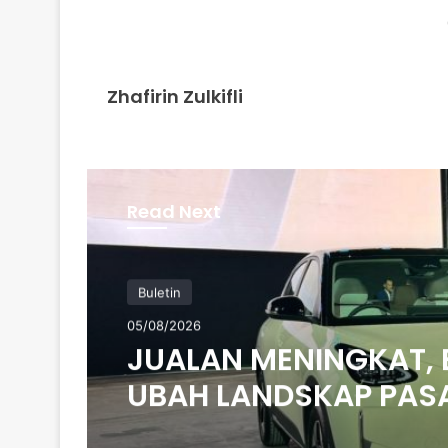
Zhafirin Zulkifli
Read Next
Buletin
05/08/2026
JUALAN MENINGKAT, 
UBAH LANDSKAP PAS
AUTOMOTIF ASEAN