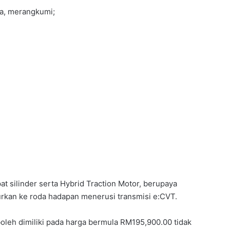
ia, merangkumi;
NISSAN KICKS e-POWER DISERAHKAN
KEPADA PDRM UNTUK PENILAIAN
OPERASI
JUALAN MENINGKAT, EV UBAH
LANDSKAP PASARAN AUTOMOTIF
ASEAN
at silinder serta Hybrid Traction Motor, berupaya
rkan ke roda hadapan menerusi transmisi e:CVT.
AUDI A2 E-TRON KEMBALI, DIKATAKAN
EV PALING CEKAP DALAM SEJARAH
AUDI
oleh dimiliki pada harga bermula RM195,900.00 tidak