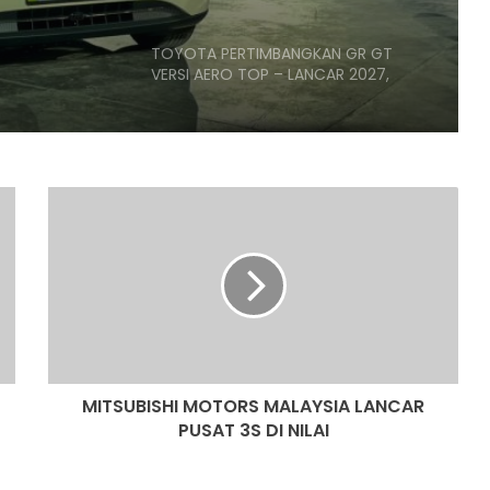
TOYOTA PERTIMBANGKAN GR GT
VERSI AERO TOP – LANCAR 2027,
ANGGARAN HARGA RM818K
JPJ TERENGGANU SYOR SPESIFIKASI
TEKNIKAL DIWAJIBKAN BAGI PESERTA
ACARA PERMOTORAN
MITSUBISHI
MOTORS
MALAYSIA
PASARAN EV CHINA MULA PERLAHAN,
LANCAR
JUALAN SUSUT 14 PERATUS
PUSAT
3S
DI
BMW IX3 50 XDRIVE M SPORT PRO
NILAI
BAHARU TIBA DI MALAYSIA – HARGA
MULA RM399K
MITSUBISHI MOTORS MALAYSIA LANCAR
PUSAT 3S DI NILAI
TEMPAHAN HUAWEI STELATO G9
DIBUKA DI CHINA, SUV LASAK ELEKTRIK