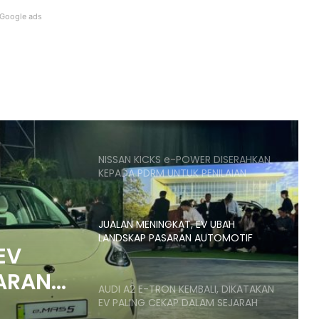
RM266K
Google ads
NISSAN FAIRLADY Z DILANCAR DI
INDONESIA!
DJI LANCAR MIC MINI 2S UNTUK
PASARAN MALAYSIA – HARGA MULA
RM419
NISSAN KICKS e-POWER DISERAHKAN
KEPADA PDRM UNTUK PENILAIAN
OPERASI
JUALAN MENINGKAT, EV UBAH
LANDSKAP PASARAN AUTOMOTIF
EV
ASEAN
ARAN
AUDI A2 E-TRON KEMBALI, DIKATAKAN
EV PALING CEKAP DALAM SEJARAH
AUDI