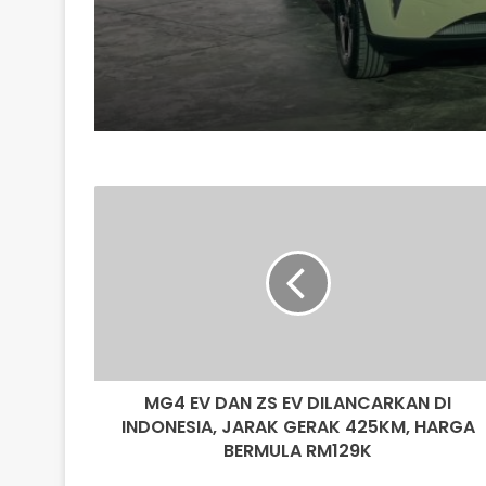
MG4
EV
DAN
ZS
EV
DILANCARKAN
DI
INDONESIA,
JARAK
MG4 EV DAN ZS EV DILANCARKAN DI
GERAK
425KM,
INDONESIA, JARAK GERAK 425KM, HARGA
HARGA
BERMULA RM129K
BERMULA