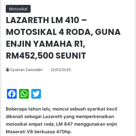
Motosikal
LAZARETH LM 410 –
MOTOSIKAL 4 RODA, GUNA
ENJIN YAMAHA R1,
RM452,500 SEUNIT
Syukran Zainuddin
22/02/2020
F
W
T
a
h
w
Beberapa tahun lalu, muncul sebuah syarikat kecil
c
at
itt
dikenali sebagai Lazareth yang memperkenalkan
e
s
er
motosikal empat roda, LM 847 menggunakan enjin
b
A
Maserati V8 berkuasa 470hp.