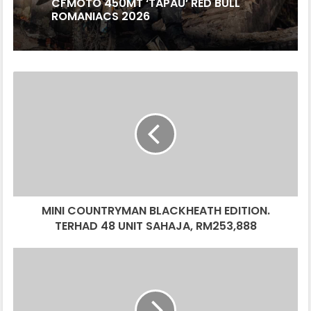
CFMOTO 450MT ‘TAPAU’ RED BULL
ROMANIACS 2026
MINI
COUNTRYMAN
BLACKHEATH
EDITION.
TERHAD
48
UNIT
SAHAJA,
RM253,888
MINI COUNTRYMAN BLACKHEATH EDITION.
TERHAD 48 UNIT SAHAJA, RM253,888
PERLUMBAAN
PEAK
PIKE
INTERNATIONAL