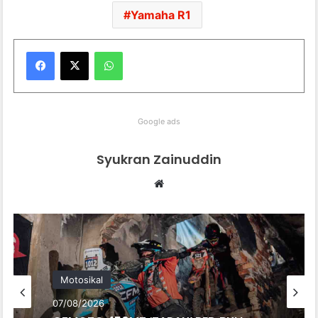
Yamaha R1
WhatsApp
Google ads
Syukran Zainuddin
Website
Motosikal
07/08/2026